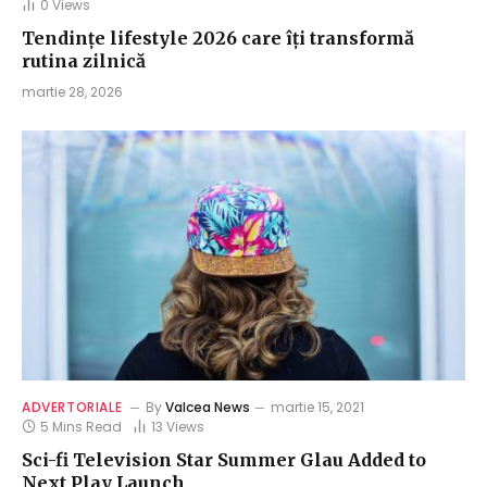
0
Views
Tendințe lifestyle 2026 care îți transformă
rutina zilnică
martie 28, 2026
ADVERTORIALE
By
Valcea News
martie 15, 2021
5 Mins Read
13
Views
Sci-fi Television Star Summer Glau Added to
Next Play Launch