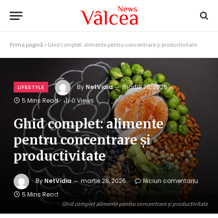
Prima pagină
»
Ghid complet: alimente pentru concentrare și productivitate
By
NetVidia
martie 28, 2026
LIFESTYLE
5 Mins Read
0
Views
Ghid complet: alimente
pentru concentrare și
productivitate
By
NetVidia
martie 28, 2026
Niciun comentariu
5 Mins Read
Ghid complet alimente pentru concentrare și productivitate