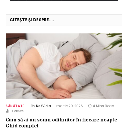
CITEȘTE ȘI DESPRE....
SĂNĂTATE
By
NetVidia
martie 29, 2026
4 Mins Read
0
Views
Cum să ai un somn odihnitor în fiecare noapte –
Ghid complet