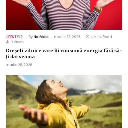
LIFESTYLE
By
NetVidia
martie 28, 2026
4 Mins Read
0
Views
Greșeli zilnice care îți consumă energia fără să-
ți dai seama
martie 28, 2026