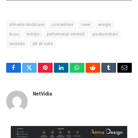
alimente sănătoase
concentrare
creier
energie
focus
nutriție
performanță mentală
productivitate
sanatate
stil de viata
Facebook
Twitter
Pinterest
LinkedIn
WhatsApp
Reddit
Tumblr
Email
NetVidia