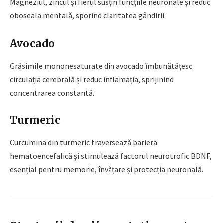
Magneziul, zincul și fierul susțin funcțiile neuronale și reduc
oboseala mentală, sporind claritatea gândirii.
Avocado
Grăsimile mononesaturate din avocado îmbunătățesc
circulația cerebrală și reduc inflamația, sprijinind
concentrarea constantă.
Turmeric
Curcumina din turmeric traversează bariera
hematoencefalică și stimulează factorul neurotrofic BDNF,
esențial pentru memorie, învățare și protecția neuronală.