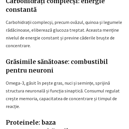
Carbohidrați complecși: energie
constantă
Carbohidrații complecși, precum ovăzul, quinoa și legumele
rădăcinoase, eliberează glucoza treptat. Aceasta menține
nivelul de energie constant și previne căderile bruște de
concentrare.
Grăsimile sănătoase: combustibil
pentru neuroni
Omega-3, găsit în pește gras, nuci și semințe, sprijină
structura neuronală și funcția sinaptică. Consumul regulat
crește memoria, capacitatea de concentrare și timpul de
reacție.
Proteinele: baza