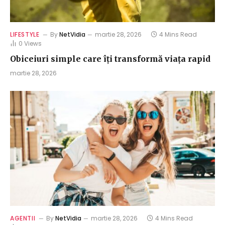
LIFESTYLE
By
NetVidia
martie 28, 2026
4 Mins Read
0
Views
Obiceiuri simple care îți transformă viața rapid
martie 28, 2026
AGENTII
By
NetVidia
martie 28, 2026
4 Mins Read