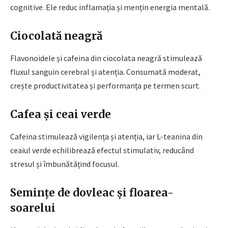
cognitive. Ele reduc inflamația și mențin energia mentală.
Ciocolată neagră
Flavonoidele și cafeina din ciocolata neagră stimulează
fluxul sanguin cerebral și atenția. Consumată moderat,
crește productivitatea și performanța pe termen scurt.
Cafea și ceai verde
Cafeina stimulează vigilența și atenția, iar L-teanina din
ceaiul verde echilibrează efectul stimulativ, reducând
stresul și îmbunătățind focusul.
Semințe de dovleac și floarea-
soarelui