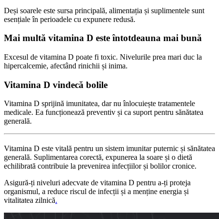
Deși soarele este sursa principală, alimentația și suplimentele sunt
esențiale în perioadele cu expunere redusă.
Mai multă vitamina D este întotdeauna mai bună
Excesul de vitamina D poate fi toxic. Nivelurile prea mari duc la
hipercalcemie, afectând rinichii și inima.
Vitamina D vindecă bolile
Vitamina D sprijină imunitatea, dar nu înlocuiește tratamentele
medicale. Ea funcționează preventiv și ca suport pentru sănătatea
generală.
Vitamina D este vitală pentru un sistem imunitar puternic și sănătatea
generală. Suplimentarea corectă, expunerea la soare și o dietă
echilibrată contribuie la prevenirea infecțiilor și bolilor cronice.
Asigură-ți niveluri adecvate de vitamina D pentru a-ți proteja
organismul, a reduce riscul de infecții și a menține energia și
vitalitatea zilnică
.