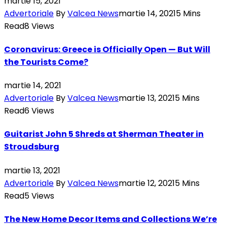
martie 15, 2021
Advertoriale
By
Valcea News
martie 14, 2021
5 Mins
Read
8
Views
Coronavirus: Greece is Officially Open — But Will
the Tourists Come?
martie 14, 2021
Advertoriale
By
Valcea News
martie 13, 2021
5 Mins
Read
6
Views
Guitarist John 5 Shreds at Sherman Theater in
Stroudsburg
martie 13, 2021
Advertoriale
By
Valcea News
martie 12, 2021
5 Mins
Read
5
Views
The New Home Decor Items and Collections We’re