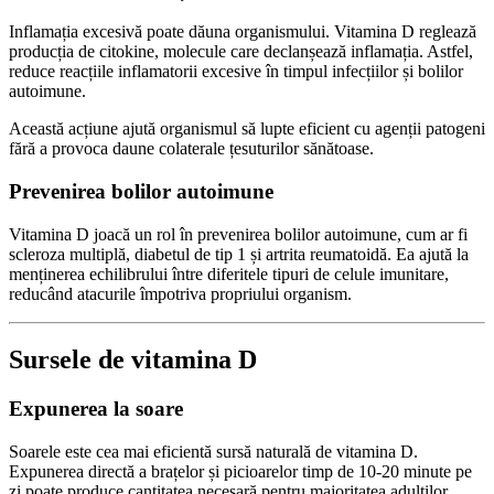
Inflamația excesivă poate dăuna organismului. Vitamina D reglează
producția de citokine, molecule care declanșează inflamația. Astfel,
reduce reacțiile inflamatorii excesive în timpul infecțiilor și bolilor
autoimune.
Această acțiune ajută organismul să lupte eficient cu agenții patogeni
fără a provoca daune colaterale țesuturilor sănătoase.
Prevenirea bolilor autoimune
Vitamina D joacă un rol în prevenirea bolilor autoimune, cum ar fi
scleroza multiplă, diabetul de tip 1 și artrita reumatoidă. Ea ajută la
menținerea echilibrului între diferitele tipuri de celule imunitare,
reducând atacurile împotriva propriului organism.
Sursele de vitamina D
Expunerea la soare
Soarele este cea mai eficientă sursă naturală de vitamina D.
Expunerea directă a brațelor și picioarelor timp de 10-20 minute pe
zi poate produce cantitatea necesară pentru majoritatea adulților.