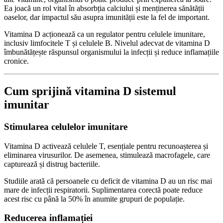
Ea joacă un rol vital în absorbția calciului și menținerea sănătății
oaselor, dar impactul său asupra imunității este la fel de important.
Vitamina D acționează ca un regulator pentru celulele imunitare,
inclusiv limfocitele T și celulele B. Nivelul adecvat de vitamina D
îmbunătățește răspunsul organismului la infecții și reduce inflamațiile
cronice.
Cum sprijină vitamina D sistemul
imunitar
Stimularea celulelor imunitare
Vitamina D activează celulele T, esențiale pentru recunoașterea și
eliminarea virusurilor. De asemenea, stimulează macrofagele, care
capturează și distrug bacteriile.
Studiile arată că persoanele cu deficit de vitamina D au un risc mai
mare de infecții respiratorii. Suplimentarea corectă poate reduce
acest risc cu până la 50% în anumite grupuri de populație.
Reducerea inflamației