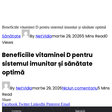
Beneficiile vitaminei D pentru sistemul imunitar și sănătate optimă
Sănătate
By
NetVidia
martie 29, 2026
5 Mins Read
0
Views
Beneficiile vitaminei D pentru
sistemul imunitar și sănătate
optimă
By
NetVidia
martie 29, 2026
Niciun comentariu
5 Mins
Read
Share
Facebook
Twitter
LinkedIn
Pinterest
Email