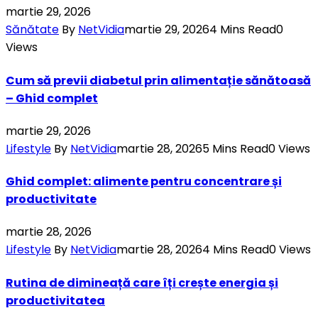
martie 29, 2026
Sănătate
By
NetVidia
martie 29, 2026
4 Mins Read
0
Views
Cum să previi diabetul prin alimentație sănătoasă
– Ghid complet
martie 29, 2026
Lifestyle
By
NetVidia
martie 28, 2026
5 Mins Read
0
Views
Ghid complet: alimente pentru concentrare și
productivitate
martie 28, 2026
Lifestyle
By
NetVidia
martie 28, 2026
4 Mins Read
0
Views
Rutina de dimineață care îți crește energia și
productivitatea