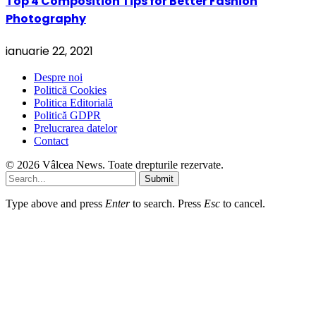
Top 4 Composition Tips for Better Fashion
Photography
ianuarie 22, 2021
Despre noi
Politică Cookies
Politica Editorială
Politică GDPR
Prelucrarea datelor
Contact
© 2026 Vâlcea News. Toate drepturile rezervate.
Submit
Type above and press
Enter
to search. Press
Esc
to cancel.