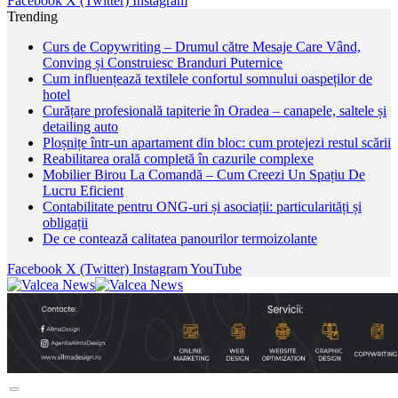
Facebook
X (Twitter)
Instagram
Trending
Curs de Copywriting – Drumul către Mesaje Care Vând,
Conving și Construiesc Branduri Puternice
Cum influențează textilele confortul somnului oaspeților de
hotel
Curățare profesională tapiterie în Oradea – canapele, saltele și
detailing auto
Ploșnițe într-un apartament din bloc: cum protejezi restul scării
Reabilitarea orală completă în cazurile complexe
Mobilier Birou La Comandă – Cum Creezi Un Spațiu De
Lucru Eficient
Contabilitate pentru ONG-uri și asociații: particularități și
obligații
De ce contează calitatea panourilor termoizolante
Facebook
X (Twitter)
Instagram
YouTube