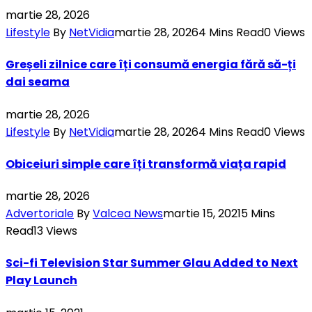
martie 28, 2026
Lifestyle
By
NetVidia
martie 28, 2026
4 Mins Read
0
Views
Greșeli zilnice care îți consumă energia fără să-ți
dai seama
martie 28, 2026
Lifestyle
By
NetVidia
martie 28, 2026
4 Mins Read
0
Views
Obiceiuri simple care îți transformă viața rapid
martie 28, 2026
Advertoriale
By
Valcea News
martie 15, 2021
5 Mins
Read
13
Views
Sci-fi Television Star Summer Glau Added to Next
Play Launch