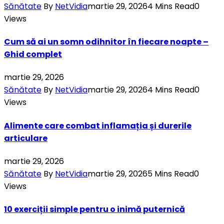
Sănătate
By
NetVidia
martie 29, 2026
4 Mins Read
0
Views
Cum să ai un somn odihnitor în fiecare noapte –
Ghid complet
martie 29, 2026
Sănătate
By
NetVidia
martie 29, 2026
4 Mins Read
0
Views
Alimente care combat inflamația și durerile
articulare
martie 29, 2026
Sănătate
By
NetVidia
martie 29, 2026
5 Mins Read
0
Views
10 exerciții simple pentru o inimă puternică