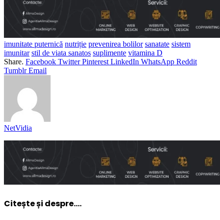
imunitate puternică
nutriție
prevenirea bolilor
sanatate
sistem
imunitar
stil de viata sanatos
suplimente
vitamina D
Share.
Facebook
Twitter
Pinterest
LinkedIn
WhatsApp
Reddit
Tumblr
Email
NetVidia
Citește și despre....