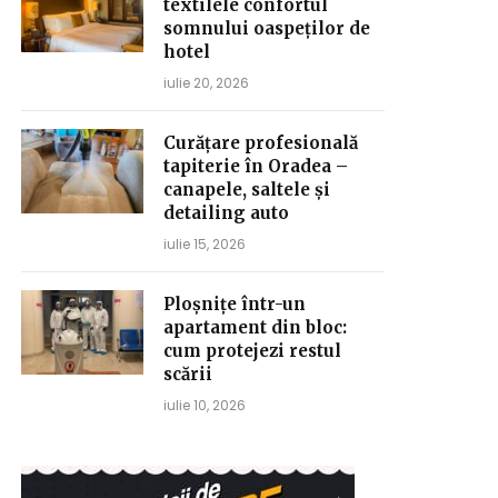
textilele confortul
somnului oaspeților de
hotel
iulie 20, 2026
Curățare profesională
tapiterie în Oradea –
canapele, saltele și
detailing auto
iulie 15, 2026
Ploșnițe într-un
apartament din bloc:
cum protejezi restul
scării
iulie 10, 2026