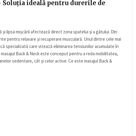
 Soluția ideală pentru durerile de
 și lipsa mișcării afectează direct zona spatelui și a gâtului. Din
nte pentru relaxare și recuperare musculară. Unul dintre cele mai
ă specializată care vizează eliminarea tensiunilor acumulate în
i, masajul Back & Neck este conceput pentru a reda mobilitatea,
anelor sedentare, cât și celor active. Ce este masajul Back &