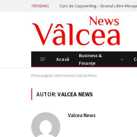
TRENDING
Business &
Acasă
C
Finanțe
Prima pagină
»
Arhive pentru Valcea News
AUTOR:
VALCEA NEWS
Valcea News