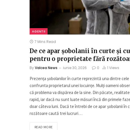
AGENTII
7 Mins Read
De ce apar șobolanii în curte și 
pentru o proprietate fără rozătoa
By
Valcea News
iunie 30, 2026
0
1
Views
Prezența șobolanilor în curte reprezintă una dintre cel
confrunta proprietarul unei locuințe. Mulți oameni obs
că problema va dispărea de la sine. Din păcate, realitat
rapid, iar dacă nu sunt luate măsuri încă din primele faz
doar câteva luni. Dacă te întrebi de ce apar șobolanii în cu
rozătoare caută trei lucruri…
READ MORE