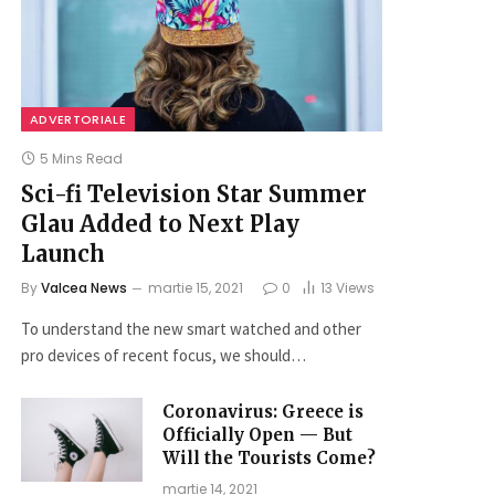
ADVERTORIALE
5 Mins Read
Sci-fi Television Star Summer
Glau Added to Next Play
Launch
By
Valcea News
martie 15, 2021
0
13
Views
To understand the new smart watched and other
pro devices of recent focus, we should…
Coronavirus: Greece is
Officially Open — But
Will the Tourists Come?
martie 14, 2021