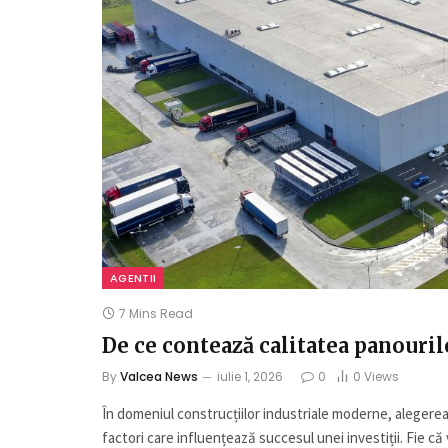
AGENTII
7 Mins Read
De ce contează calitatea panouri
By
Valcea News
iulie 1, 2026
0
0
Views
În domeniul construcțiilor industriale moderne, alegerea 
factori care influențează succesul unei investiții. Fie că