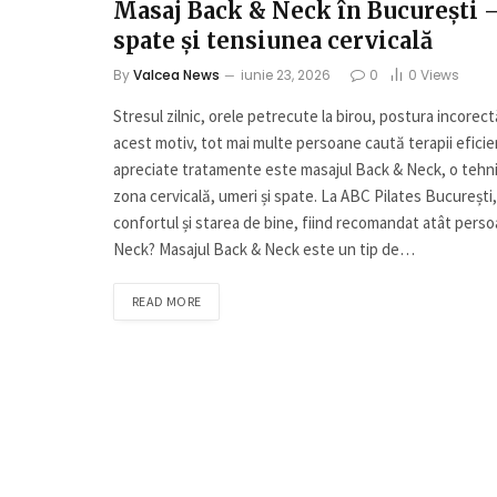
Masaj Back & Neck în București –
spate și tensiunea cervicală
By
Valcea News
iunie 23, 2026
0
0
Views
Stresul zilnic, orele petrecute la birou, postura incorectă
acest motiv, tot mai multe persoane caută terapii eficie
apreciate tratamente este masajul Back & Neck, o tehnic
zona cervicală, umeri și spate. La ABC Pilates Bucureșt
confortul și starea de bine, fiind recomandat atât perso
Neck? Masajul Back & Neck este un tip de…
READ MORE