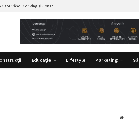
Curs de Copywriting – Drumul către Mesaje Care Vând, Conving și Construiesc Branduri Puternice
onstrucții
Educație
Lifestyle
Marketing
Să
Website