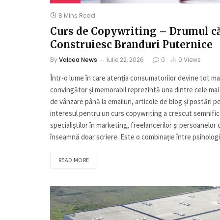
8 Mins Read
Curs de Copywriting – Drumul că
Construiesc Branduri Puternice
By
Valcea News
iulie 22, 2026
0
0
Views
Într-o lume în care atenția consumatorilor devine tot ma
convingător și memorabil reprezintă una dintre cele mai 
de vânzare până la emailuri, articole de blog și postări 
interesul pentru un curs copywriting a crescut semnificativ
specialiștilor în marketing, freelancerilor și persoanelor
înseamnă doar scriere. Este o combinație între psiholo
READ MORE