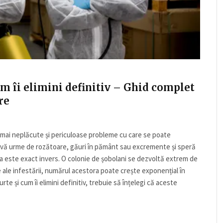
cum îi elimini definitiv – Ghid complet
re
e mai neplăcute și periculoase probleme cu care se poate
ervă urme de rozătoare, găuri în pământ sau excremente și speră
ea este exact invers. O colonie de șobolani se dezvoltă extrem de
e ale infestării, numărul acestora poate crește exponențial în
rte și cum îi elimini definitiv, trebuie să înțelegi că aceste