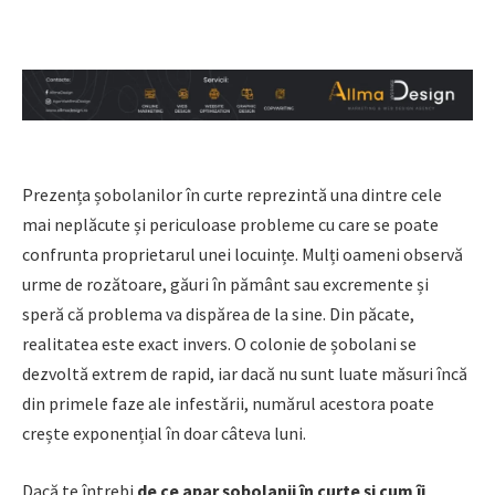
Prezența șobolanilor în curte reprezintă una dintre cele
mai neplăcute și periculoase probleme cu care se poate
confrunta proprietarul unei locuințe. Mulți oameni observă
urme de rozătoare, găuri în pământ sau excremente și
speră că problema va dispărea de la sine. Din păcate,
realitatea este exact invers. O colonie de șobolani se
dezvoltă extrem de rapid, iar dacă nu sunt luate măsuri încă
din primele faze ale infestării, numărul acestora poate
crește exponențial în doar câteva luni.
Dacă te întrebi
de ce apar șobolanii în curte și cum îi