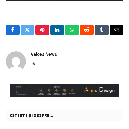
Facebook
Twitter
Pinterest
LinkedIn
WhatsApp
Reddit
Tumblr
Email
Valcea News
Website
CITEȘTE ȘI DESPRE....