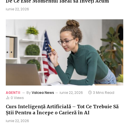
De Ce Este Momentul Ideal să Înveți Acum
iunie 22, 2026
AGENTII
By
Valcea News
iunie 22, 2026
3 Mins Read
0
Views
Curs Inteligență Artificială – Tot Ce Trebuie Să
Știi Pentru a Începe o Carieră în AI
iunie 22, 2026