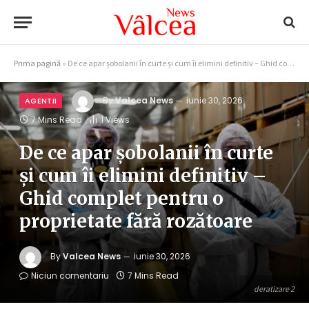
Prima pagină
»
De ce apar șobolanii în curte și cum îi elimini definitiv – Ghid complet pentru o proprietate fără rozătoare
By
Valcea News
iunie 30, 2026
AGENTII
7 Mins Read
1
Views
De ce apar șobolanii în curte
și cum îi elimini definitiv –
Ghid complet pentru o
proprietate fără rozătoare
By
Valcea News
iunie 30, 2026
Niciun comentariu
7 Mins Read
deratizare 2