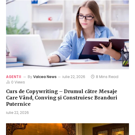
AGENTII
By
Valcea News
iulie 22, 2026
8 Mins Read
0
Views
Curs de Copywriting – Drumul către Mesaje
Care Vând, Conving și Construiesc Branduri
Puternice
iulie 22, 2026