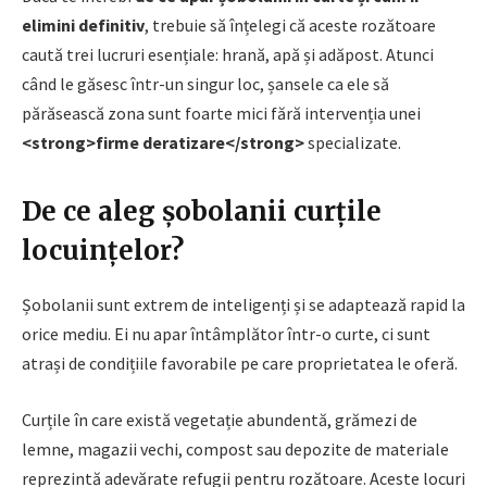
elimini definitiv
, trebuie să înțelegi că aceste rozătoare
caută trei lucruri esențiale: hrană, apă și adăpost. Atunci
când le găsesc într-un singur loc, șansele ca ele să
părăsească zona sunt foarte mici fără intervenția unei
<strong>firme deratizare</strong>
specializate.
De ce aleg șobolanii curțile
locuințelor?
Șobolanii sunt extrem de inteligenți și se adaptează rapid la
orice mediu. Ei nu apar întâmplător într-o curte, ci sunt
atrași de condițiile favorabile pe care proprietatea le oferă.
Curțile în care există vegetație abundentă, grămezi de
lemne, magazii vechi, compost sau depozite de materiale
reprezintă adevărate refugii pentru rozătoare. Aceste locuri