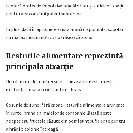
le oferă protecție împotriva prădătorilor și suficient spațiu
pentru a-și construi galerii subterane.
În plus, dacă în apropiere există hrană disponibilă, șobolanii
nu mai au niciun motiv să părăsească zona.
Resturile alimentare reprezintă
principala atracție
Una dintre cele mai frecvente cauze ale infestării este
existența surselor constante de hrană.
Coșurile de gunoi fără capac, resturile alimentare aruncate
în curte, hrana animalelor de companie lăsată peste
noapte sau fructele căzute din pomi sunt suficiente pentru
a hrăni o colonie întreagă.