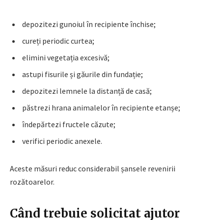
depozitezi gunoiul în recipiente închise;
cureți periodic curtea;
elimini vegetația excesivă;
astupi fisurile și găurile din fundație;
depozitezi lemnele la distanță de casă;
păstrezi hrana animalelor în recipiente etanșe;
îndepărtezi fructele căzute;
verifici periodic anexele.
Aceste măsuri reduc considerabil șansele revenirii
rozătoarelor.
Când trebuie solicitat ajutor