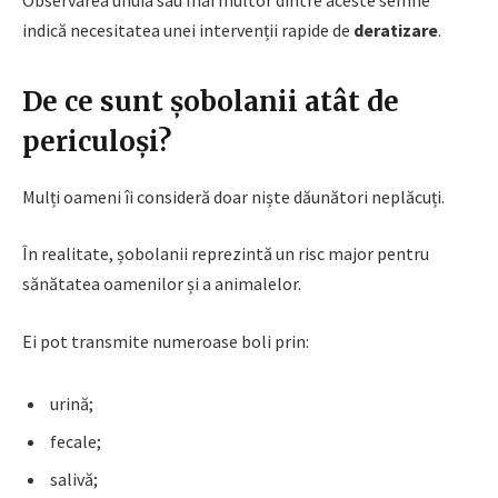
Observarea unuia sau mai multor dintre aceste semne
indică necesitatea unei intervenții rapide de
deratizare
.
De ce sunt șobolanii atât de
periculoși?
Mulți oameni îi consideră doar niște dăunători neplăcuți.
În realitate, șobolanii reprezintă un risc major pentru
sănătatea oamenilor și a animalelor.
Ei pot transmite numeroase boli prin:
urină;
fecale;
salivă;