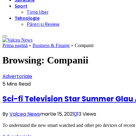
Sport
Timp liber
Tehnologie
Păreri și Review
Prima pagină
»
Business & Finanțe
»
Companii
Browsing:
Companii
Advertoriale
5 Mins Read
Sci-fi Television Star Summer Glau
By
Valcea News
martie 15, 2021
0
13
Views
To understand the new smart watched and other pro devices of recent