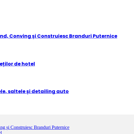
nd, Conving și Construiesc Branduri Puternice
ților de hotel
e, saltele și detailing auto
g și Construiesc Branduri Puternice
l