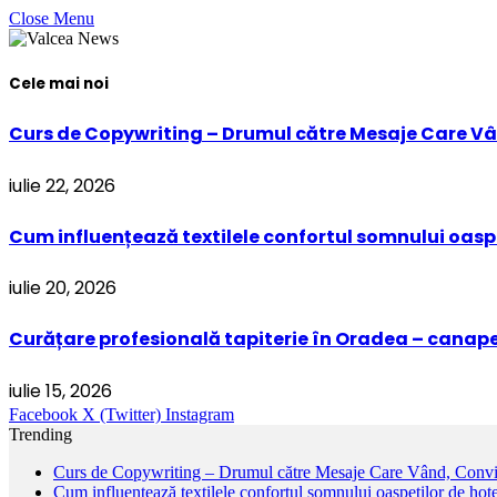
Close Menu
Cele mai noi
Curs de Copywriting – Drumul către Mesaje Care Vâ
iulie 22, 2026
Cum influențează textilele confortul somnului oaspe
iulie 20, 2026
Curățare profesională tapiterie în Oradea – canapel
iulie 15, 2026
Facebook
X (Twitter)
Instagram
Trending
Curs de Copywriting – Drumul către Mesaje Care Vând, Convin
Cum influențează textilele confortul somnului oaspeților de hote