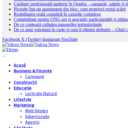
Curățare profesională tapiterie în Oradea – canapele, saltele și d
Ploșnițe într-un apartament din bloc: cum protejezi restul scării
Reabilitarea orală completă în cazurile complexe
Contabilitate pentru ONG-uri și asociații: particularități și obliga
De ce contează calitatea panourilor termoizolante
De ce apar șobolanii în curte și cum îi elimini definitiv – Ghid 
Facebook
X (Twitter)
Instagram
YouTube
Acasă
Business & Finanțe
Companii
Construcții
Educație
Lecții din Natură
Lifestyle
Marketing
Web Design
Advertoriale
Agentii
Sănătate