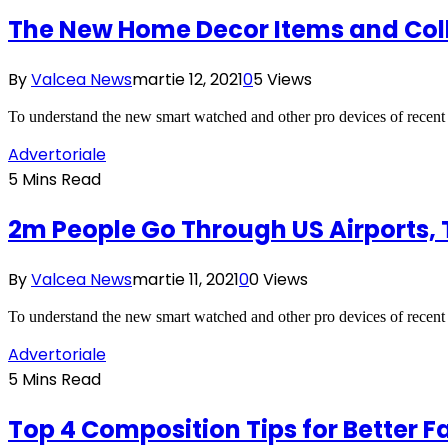
The New Home Decor Items and Coll
By
Valcea News
martie 12, 2021
0
5
Views
To understand the new smart watched and other pro devices of recent
Advertoriale
5 Mins Read
2m People Go Through US Airports,
By
Valcea News
martie 11, 2021
0
0
Views
To understand the new smart watched and other pro devices of recent
Advertoriale
5 Mins Read
Top 4 Composition Tips for Better 