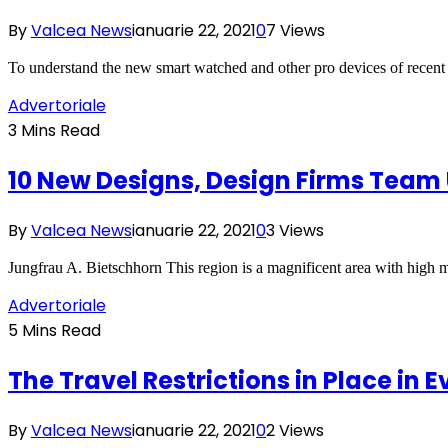
By
Valcea News
ianuarie 22, 2021
0
7
Views
To understand the new smart watched and other pro devices of recent
Advertoriale
3 Mins Read
10 New Designs, Design Firms Team
By
Valcea News
ianuarie 22, 2021
0
3
Views
Jungfrau A. Bietschhorn This region is a magnificent area with high m
Advertoriale
5 Mins Read
The Travel Restrictions in Place in 
By
Valcea News
ianuarie 22, 2021
0
2
Views