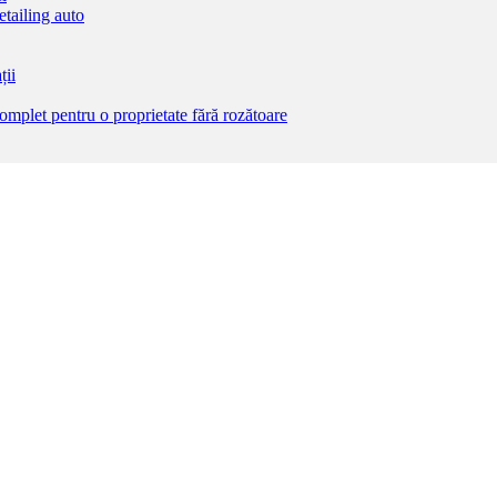
etailing auto
ții
complet pentru o proprietate fără rozătoare