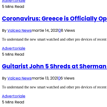
Advertoriale
5 Mins Read
Coronavirus: Greece is Officially O
By
Valcea News
martie 14, 2021
0
8
Views
To understand the new smart watched and other pro devices of recent
Advertoriale
5 Mins Read
Guitarist John 5 Shreds at Sherman
By
Valcea News
martie 13, 2021
0
6
Views
To understand the new smart watched and other pro devices of recent
Advertoriale
5 Mins Read