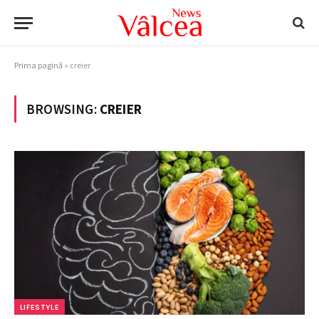
Prima pagină
»
creier
BROWSING:
CREIER
LIFESTYLE