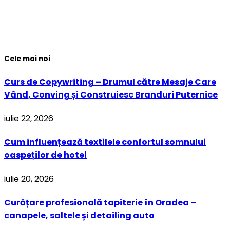
Cele mai noi
Curs de Copywriting – Drumul către Mesaje Care
Vând, Conving și Construiesc Branduri Puternice
iulie 22, 2026
Cum influențează textilele confortul somnului
oaspeților de hotel
iulie 20, 2026
Curățare profesională tapiterie în Oradea –
canapele, saltele și detailing auto