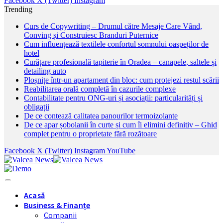
Facebook
X (Twitter)
Instagram
Trending
Curs de Copywriting – Drumul către Mesaje Care Vând,
Conving și Construiesc Branduri Puternice
Cum influențează textilele confortul somnului oaspeților de
hotel
Curățare profesională tapiterie în Oradea – canapele, saltele și
detailing auto
Ploșnițe într-un apartament din bloc: cum protejezi restul scării
Reabilitarea orală completă în cazurile complexe
Contabilitate pentru ONG-uri și asociații: particularități și
obligații
De ce contează calitatea panourilor termoizolante
De ce apar șobolanii în curte și cum îi elimini definitiv – Ghid
complet pentru o proprietate fără rozătoare
Facebook
X (Twitter)
Instagram
YouTube
Acasă
Business & Finanțe
Companii