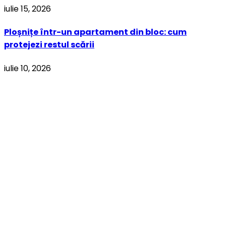
iulie 15, 2026
Ploșnițe într-un apartament din bloc: cum
protejezi restul scării
iulie 10, 2026