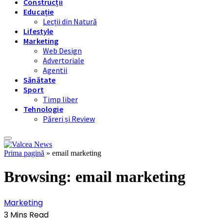
Construcții
Educație
Lecții din Natură
Lifestyle
Marketing
Web Design
Advertoriale
Agentii
Sănătate
Sport
Timp liber
Tehnologie
Păreri și Review
Prima pagină
»
email marketing
Browsing:
email marketing
Marketing
3 Mins Read