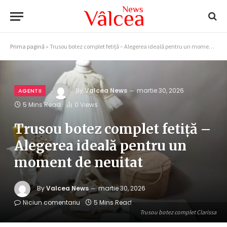
Prima pagină
»
Trusou botez complet fetiță – Alegerea ideală pentru un moment de neuitat
By
Valcea News
martie 30, 2026
AGENTII
5 Mins Read
0
Views
Trusou botez complet fetiță –
Alegerea ideală pentru un
moment de neuitat
By
Valcea News
martie 30, 2026
Niciun comentariu
5 Mins Read
Trusou botez complet Clarissa