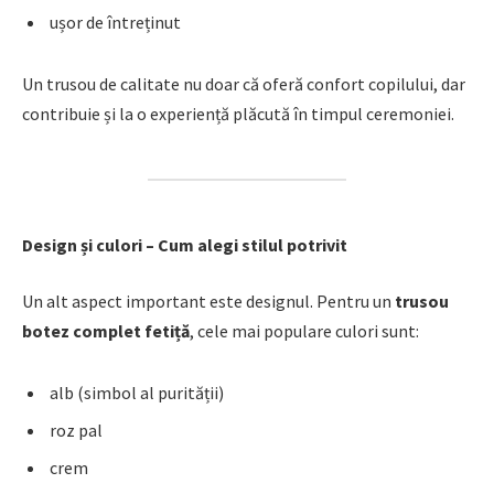
ușor de întreținut
Un trusou de calitate nu doar că oferă confort copilului, dar
contribuie și la o experiență plăcută în timpul ceremoniei.
Design și culori – Cum alegi stilul potrivit
Un alt aspect important este designul. Pentru un
trusou
botez complet fetiță
, cele mai populare culori sunt:
alb (simbol al purității)
roz pal
crem