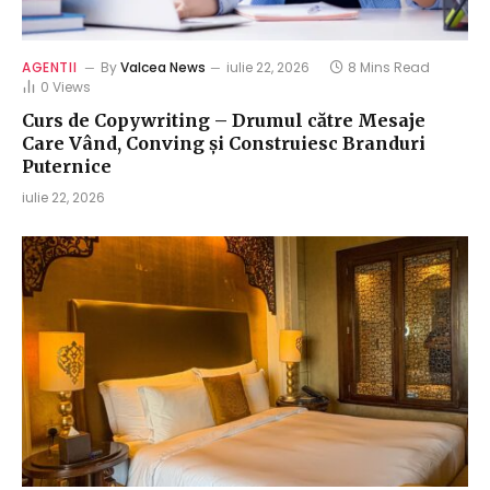
AGENTII
By
Valcea News
iulie 22, 2026
8 Mins Read
0
Views
Curs de Copywriting – Drumul către Mesaje
Care Vând, Conving și Construiesc Branduri
Puternice
iulie 22, 2026