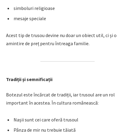
simboluri religioase
mesaje speciale
Acest tip de trusou devine nu doar un obiect util, ci și o
amintire de preț pentru întreaga familie.
Tradiții și semnificații
Botezul este încărcat de tradiții, iar trusoul are un rol
important în acestea. În cultura românească:
Nașii sunt cei care oferă trusoul
Pânza de mir nu trebuie tăiată