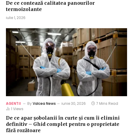
De ce contează calitatea panourilor
termoizolante
iulie 1, 2026
AGENTII
By
Valcea News
iunie 30, 2026
7 Mins Read
1
Views
De ce apar șobolanii în curte și cum îi elimini
definitiv – Ghid complet pentru o proprietate
fără rozătoare