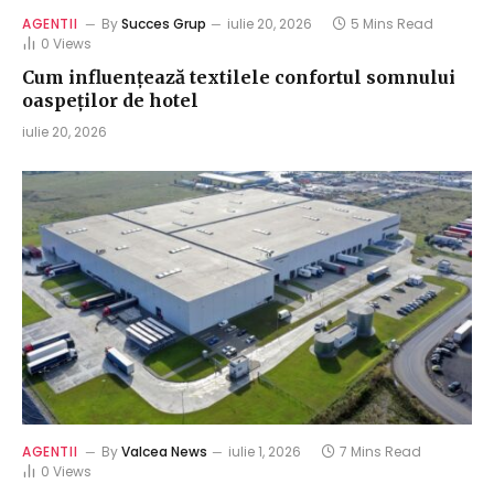
AGENTII
By
Succes Grup
iulie 20, 2026
5 Mins Read
0
Views
Cum influențează textilele confortul somnului
oaspeților de hotel
iulie 20, 2026
AGENTII
By
Valcea News
iulie 1, 2026
7 Mins Read
0
Views