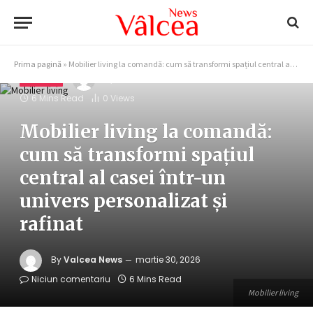
Prima pagină
»
Mobilier living la comandă: cum să transformi spațiul central al casei într-un univers personalizat și rafinat
By
Valcea News
martie 30, 2026
AGENTII
6 Mins Read
0
Views
Mobilier living la comandă:
cum să transformi spațiul
central al casei într-un
univers personalizat și
rafinat
By
Valcea News
martie 30, 2026
Niciun comentariu
6 Mins Read
Mobilier living