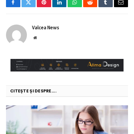
Facebook
Twitter
Pinterest
LinkedIn
WhatsApp
Reddit
Tumblr
Email
Valcea News
Website
CITEȘTE ȘI DESPRE....