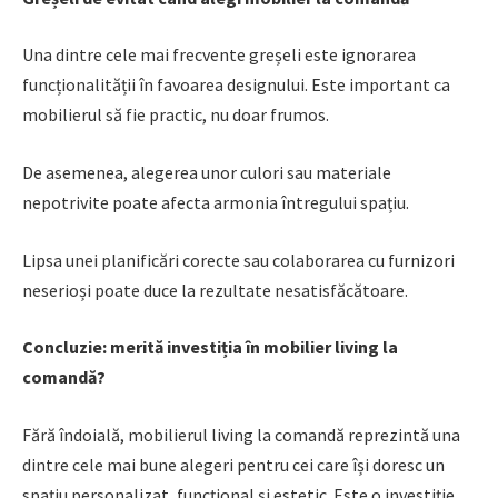
Una dintre cele mai frecvente greșeli este ignorarea
funcționalității în favoarea designului. Este important ca
mobilierul să fie practic, nu doar frumos.
De asemenea, alegerea unor culori sau materiale
nepotrivite poate afecta armonia întregului spațiu.
Lipsa unei planificări corecte sau colaborarea cu furnizori
neserioși poate duce la rezultate nesatisfăcătoare.
Concluzie: merită investiția în mobilier living la
comandă?
Fără îndoială, mobilierul living la comandă reprezintă una
dintre cele mai bune alegeri pentru cei care își doresc un
spațiu personalizat, funcțional și estetic. Este o investiție