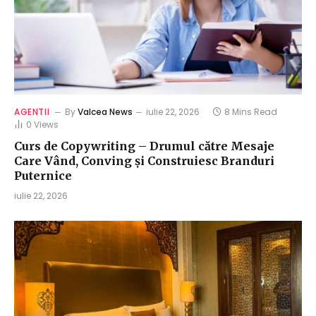
AGENTII
By
Valcea News
iulie 22, 2026
8 Mins Read
0
Views
Curs de Copywriting – Drumul către Mesaje
Care Vând, Conving și Construiesc Branduri
Puternice
iulie 22, 2026