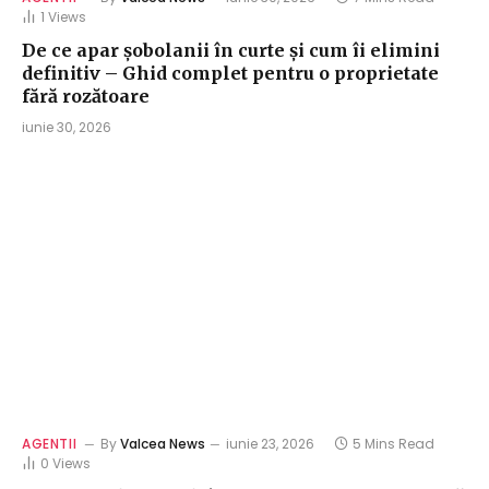
1
Views
De ce apar șobolanii în curte și cum îi elimini
definitiv – Ghid complet pentru o proprietate
fără rozătoare
iunie 30, 2026
AGENTII
By
Valcea News
iunie 23, 2026
5 Mins Read
0
Views