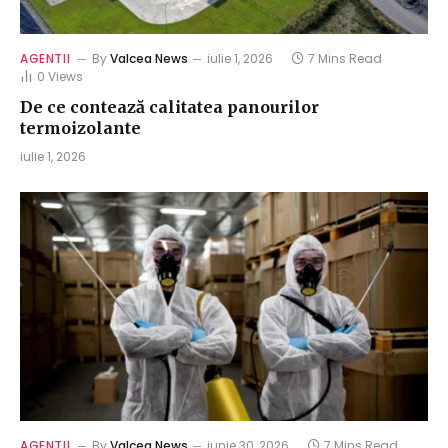
AGENTII
By
Valcea News
iulie 1, 2026
7 Mins Read
0
Views
De ce contează calitatea panourilor
termoizolante
iulie 1, 2026
AGENTII
By
Valcea News
iunie 30, 2026
7 Mins Read