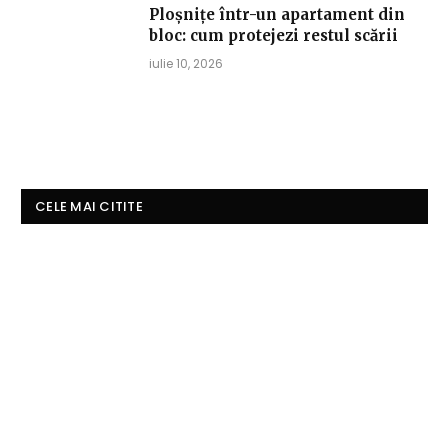
Ploșnițe într-un apartament din
bloc: cum protejezi restul scării
iulie 10, 2026
CELE MAI CITITE