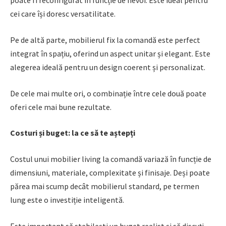
poate fi reconfigurat în funcție de nevoi. Este ideal pentru
cei care își doresc versatilitate.
Pe de altă parte, mobilierul fix la comandă este perfect
integrat în spațiu, oferind un aspect unitar și elegant. Este
alegerea ideală pentru un design coerent și personalizat.
De cele mai multe ori, o combinație între cele două poate
oferi cele mai bune rezultate.
Costuri și buget: la ce să te aștepți
Costul unui mobilier living la comandă variază în funcție de
dimensiuni, materiale, complexitate și finisaje. Deși poate
părea mai scump decât mobilierul standard, pe termen
lung este o investiție inteligentă.
Este important să stabilești un buget realist și să discuți