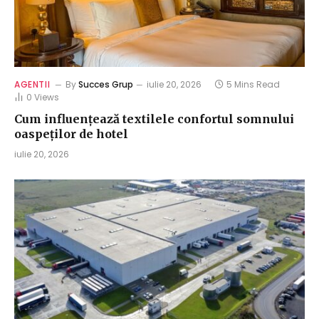
AGENTII
By
Succes Grup
iulie 20, 2026
5 Mins Read
0
Views
Cum influențează textilele confortul somnului
oaspeților de hotel
iulie 20, 2026