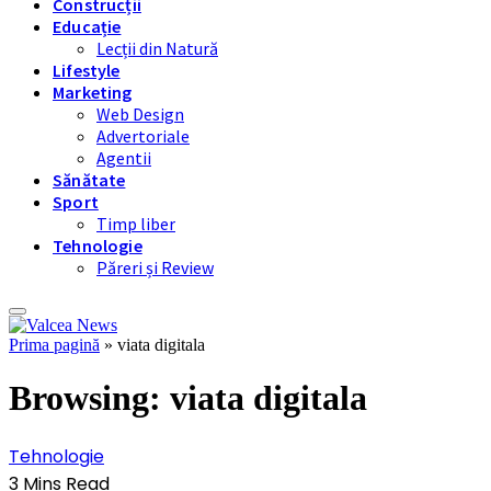
Construcții
Educație
Lecții din Natură
Lifestyle
Marketing
Web Design
Advertoriale
Agentii
Sănătate
Sport
Timp liber
Tehnologie
Păreri și Review
Prima pagină
»
viata digitala
Browsing:
viata digitala
Tehnologie
3 Mins Read