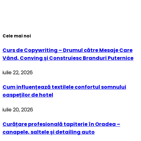
Cele mai noi
Curs de Copywriting – Drumul către Mesaje Care
Vând, Conving și Construiesc Branduri Puternice
iulie 22, 2026
Cum influențează textilele confortul somnului
oaspeților de hotel
iulie 20, 2026
Curățare profesională tapiterie în Oradea –
canapele, saltele și detailing auto