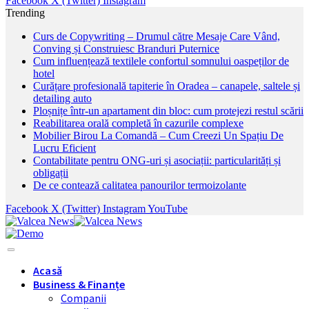
Facebook
X (Twitter)
Instagram
Trending
Curs de Copywriting – Drumul către Mesaje Care Vând,
Conving și Construiesc Branduri Puternice
Cum influențează textilele confortul somnului oaspeților de
hotel
Curățare profesională tapiterie în Oradea – canapele, saltele și
detailing auto
Ploșnițe într-un apartament din bloc: cum protejezi restul scării
Reabilitarea orală completă în cazurile complexe
Mobilier Birou La Comandă – Cum Creezi Un Spațiu De
Lucru Eficient
Contabilitate pentru ONG-uri și asociații: particularități și
obligații
De ce contează calitatea panourilor termoizolante
Facebook
X (Twitter)
Instagram
YouTube
Acasă
Business & Finanțe
Companii