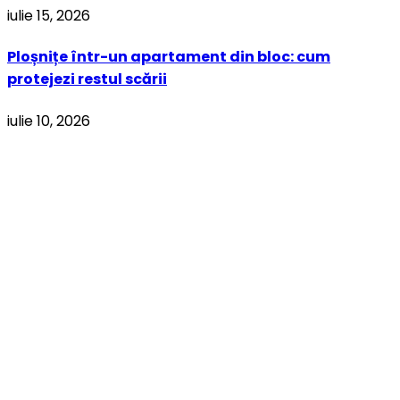
iulie 15, 2026
Ploșnițe într-un apartament din bloc: cum
protejezi restul scării
iulie 10, 2026