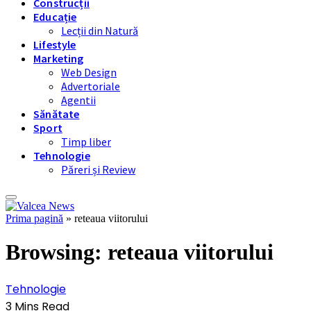
Construcții
Educație
Lecții din Natură
Lifestyle
Marketing
Web Design
Advertoriale
Agentii
Sănătate
Sport
Timp liber
Tehnologie
Păreri și Review
Prima pagină
»
reteaua viitorului
Browsing:
reteaua viitorului
Tehnologie
3 Mins Read