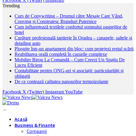
Facebook
X (Twitter)
Instagram
Trending
Curs de Copywriting – Drumul către Mesaje Care Vând,
Conving și Construiesc Branduri Puternice
Cum influențează textilele confortul somnului oaspeților de
hotel
Curățare profesională tapiterie în Oradea – canapele, saltele și
detailing auto
Ploșnițe într-un apartament din bloc: cum protejezi restul scării
Reabilitarea orală completă în cazurile complexe
Mobilier Birou La Comandă – Cum Creezi Un Spațiu De
Lucru Eficient
Contabilitate pentru ONG-uri și asociații: particularități și
obligații
De ce contează calitatea panourilor termoizolante
Facebook
X (Twitter)
Instagram
YouTube
Acasă
Business & Finanțe
Companii