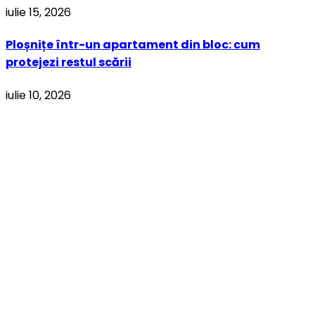
iulie 15, 2026
Ploșnițe într-un apartament din bloc: cum
protejezi restul scării
iulie 10, 2026