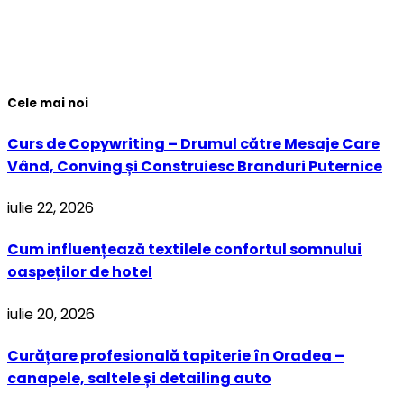
Cele mai noi
Curs de Copywriting – Drumul către Mesaje Care
Vând, Conving și Construiesc Branduri Puternice
iulie 22, 2026
Cum influențează textilele confortul somnului
oaspeților de hotel
iulie 20, 2026
Curățare profesională tapiterie în Oradea –
canapele, saltele și detailing auto