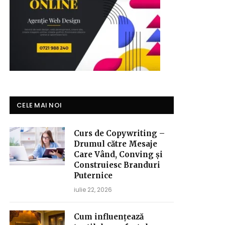
CELE MAI NOI
Curs de Copywriting –
Drumul către Mesaje
Care Vând, Conving și
Construiesc Branduri
Puternice
iulie 22, 2026
Cum influențează