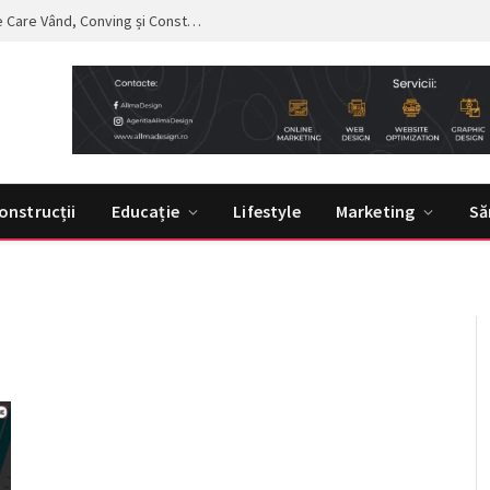
Curs de Copywriting – Drumul către Mesaje Care Vând, Conving și Construiesc Branduri Puternice
onstrucții
Educație
Lifestyle
Marketing
Să