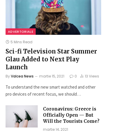
ADVERTORIALE
5 Mins Read
Sci-fi Television Star Summer
Glau Added to Next Play
Launch
By
Valcea News
martie 15, 2021
0
13
Views
To understand the new smart watched and other
pro devices of recent focus, we should…
Coronavirus: Greece is
Officially Open — But
Will the Tourists Come?
martie 14, 2021