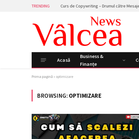
TRENDING
Business &
Acasă
C
Finanțe
Prima pagină
»
optimizare
BROWSING:
OPTIMIZARE