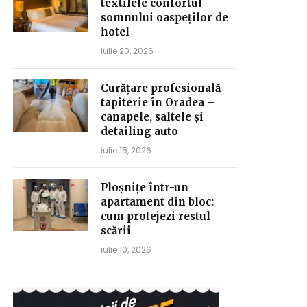
textilele confortul
somnului oaspeților de
hotel
iulie 20, 2026
Curățare profesională
tapiterie în Oradea –
canapele, saltele și
detailing auto
iulie 15, 2026
Ploșnițe într-un
apartament din bloc:
cum protejezi restul
scării
iulie 10, 2026