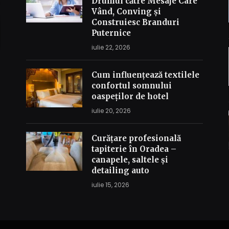
Drumul către Mesaje Care
Vând, Conving și
Construiesc Branduri
Puternice
iulie 22, 2026
Cum influențează textilele
confortul somnului
oaspeților de hotel
iulie 20, 2026
Curățare profesională
tapiterie în Oradea –
canapele, saltele și
detailing auto
iulie 15, 2026