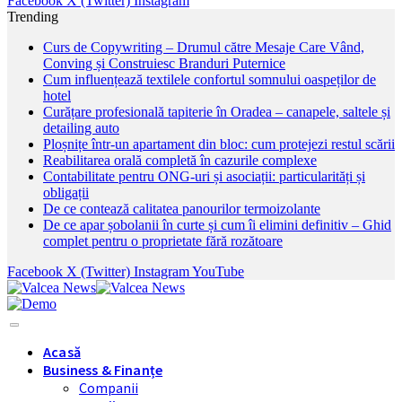
Facebook
X (Twitter)
Instagram
Trending
Curs de Copywriting – Drumul către Mesaje Care Vând,
Conving și Construiesc Branduri Puternice
Cum influențează textilele confortul somnului oaspeților de
hotel
Curățare profesională tapiterie în Oradea – canapele, saltele și
detailing auto
Ploșnițe într-un apartament din bloc: cum protejezi restul scării
Reabilitarea orală completă în cazurile complexe
Contabilitate pentru ONG-uri și asociații: particularități și
obligații
De ce contează calitatea panourilor termoizolante
De ce apar șobolanii în curte și cum îi elimini definitiv – Ghid
complet pentru o proprietate fără rozătoare
Facebook
X (Twitter)
Instagram
YouTube
Acasă
Business & Finanțe
Companii