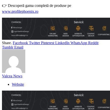
👉 Descoperă gama completă de produse pe
www.profilephoenix.ro
Share.
Facebook
Twitter
Pinterest
LinkedIn
WhatsApp
Reddit
Tumblr
Email
Valcea News
Website