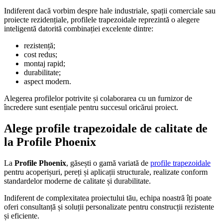
Indiferent dacă vorbim despre hale industriale, spații comerciale sau
proiecte rezidențiale, profilele trapezoidale reprezintă o alegere
inteligentă datorită combinației excelente dintre:
rezistență;
cost redus;
montaj rapid;
durabilitate;
aspect modern.
Alegerea profilelor potrivite și colaborarea cu un furnizor de
încredere sunt esențiale pentru succesul oricărui proiect.
Alege profile trapezoidale de calitate de
la Profile Phoenix
La
Profile Phoenix
, găsești o gamă variată de
profile trapezoidale
pentru acoperișuri, pereți și aplicații structurale, realizate conform
standardelor moderne de calitate și durabilitate.
Indiferent de complexitatea proiectului tău, echipa noastră îți poate
oferi consultanță și soluții personalizate pentru construcții rezistente
și eficiente.