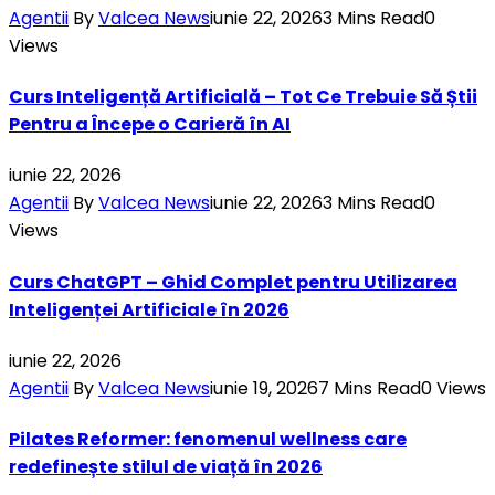
Agentii
By
Valcea News
iunie 22, 2026
3 Mins Read
0
Views
Curs Inteligență Artificială – Tot Ce Trebuie Să Știi
Pentru a Începe o Carieră în AI
iunie 22, 2026
Agentii
By
Valcea News
iunie 22, 2026
3 Mins Read
0
Views
Curs ChatGPT – Ghid Complet pentru Utilizarea
Inteligenței Artificiale în 2026
iunie 22, 2026
Agentii
By
Valcea News
iunie 19, 2026
7 Mins Read
0
Views
Pilates Reformer: fenomenul wellness care
redefinește stilul de viață în 2026