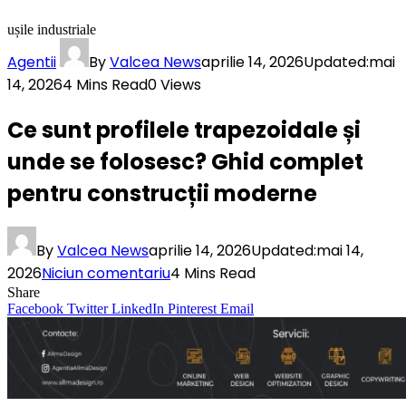
ușile industriale
Agentii
By
Valcea News
aprilie 14, 2026
Updated:
mai
14, 2026
4 Mins Read
0
Views
Ce sunt profilele trapezoidale și
unde se folosesc? Ghid complet
pentru construcții moderne
By
Valcea News
aprilie 14, 2026
Updated:
mai 14,
2026
Niciun comentariu
4 Mins Read
Share
Facebook
Twitter
LinkedIn
Pinterest
Email