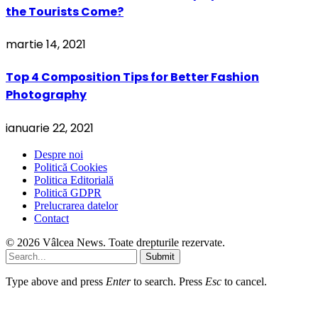
the Tourists Come?
martie 14, 2021
Top 4 Composition Tips for Better Fashion
Photography
ianuarie 22, 2021
Despre noi
Politică Cookies
Politica Editorială
Politică GDPR
Prelucrarea datelor
Contact
© 2026 Vâlcea News. Toate drepturile rezervate.
Submit
Type above and press
Enter
to search. Press
Esc
to cancel.