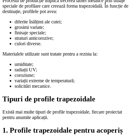
Procesul de producție implică trecerea tablei metalice prin utilaje
speciale de profilare care creează forma trapezoidală. În funcție de
destinație, profilele pot avea:
diferite înălțimi ale cutei;
grosimi variate;
finisaje speciale;
straturi anticorozive;
culori diverse.
Materialele utilizate sunt tratate pentru a rezista la:
umiditate;
radiații UV;
coroziune;
variații extreme de temperatură;
solicitări mecanice.
Tipuri de profile trapezoidale
Există mai multe tipuri de profile trapezoidale, fiecare proiectat
pentru anumite aplicații.
1. Profile trapezoidale pentru acoperiș