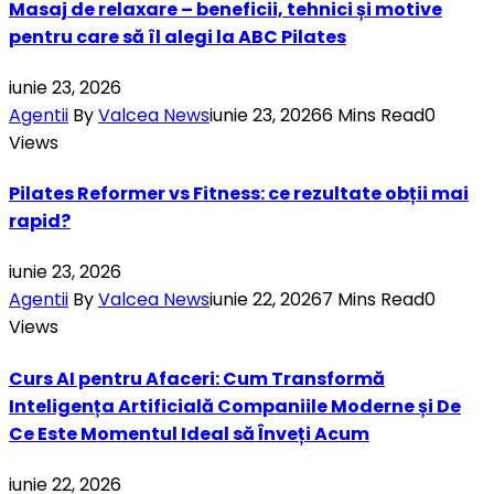
Masaj de relaxare – beneficii, tehnici și motive
pentru care să îl alegi la ABC Pilates
iunie 23, 2026
Agentii
By
Valcea News
iunie 23, 2026
6 Mins Read
0
Views
Pilates Reformer vs Fitness: ce rezultate obții mai
rapid?
iunie 23, 2026
Agentii
By
Valcea News
iunie 22, 2026
7 Mins Read
0
Views
Curs AI pentru Afaceri: Cum Transformă
Inteligența Artificială Companiile Moderne și De
Ce Este Momentul Ideal să Înveți Acum
iunie 22, 2026