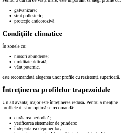
Pentru o durată de viață mare, este important să alegi profile cu:
galvanizare;
strat poliesteric;
protecție anticorozivă.
Condițiile climatice
În zonele cu:
ninsori abundente;
umiditate ridicată;
vânt puternic,
este recomandată alegerea unor profile cu rezistență superioară.
Întreținerea profilelor trapezoidale
Un alt avantaj major este întreținerea redusă. Pentru a menține
profilele în stare optimă se recomandă:
curățarea periodică;
verificarea sistemelor de prindere;
îndepărtarea depunerilor;