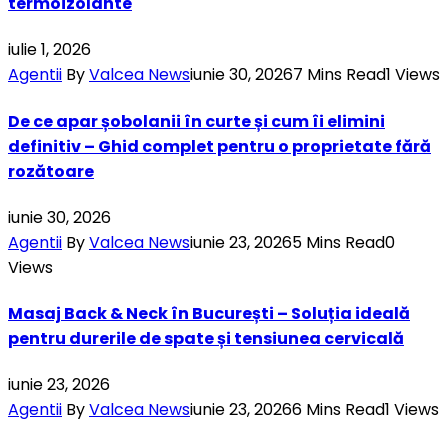
termoizolante
iulie 1, 2026
Agentii
By
Valcea News
iunie 30, 2026
7 Mins Read
1
Views
De ce apar șobolanii în curte și cum îi elimini
definitiv – Ghid complet pentru o proprietate fără
rozătoare
iunie 30, 2026
Agentii
By
Valcea News
iunie 23, 2026
5 Mins Read
0
Views
Masaj Back & Neck în București – Soluția ideală
pentru durerile de spate și tensiunea cervicală
iunie 23, 2026
Agentii
By
Valcea News
iunie 23, 2026
6 Mins Read
1
Views