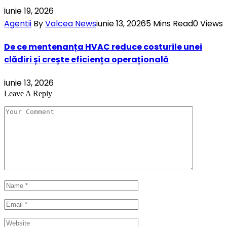
iunie 19, 2026
Agentii
By
Valcea News
iunie 13, 2026
5 Mins Read
0
Views
De ce mentenanța HVAC reduce costurile unei
clădiri și crește eficiența operațională
iunie 13, 2026
Leave A Reply