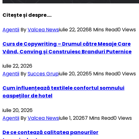
Citește și despre....
Agentii
By
Valcea News
iulie 22, 2026
8 Mins Read
0
Views
Curs de Copywriting – Drumul către Mesaje Care
Vând, Conving și Construiesc Branduri Puternice
iulie 22, 2026
Agentii
By
Succes Grup
iulie 20, 2026
5 Mins Read
0
Views
Cum influențează textilele confortul somnului
oaspeților de hotel
iulie 20, 2026
Agentii
By
Valcea News
iulie 1, 2026
7 Mins Read
0
Views
De ce contează calitatea panourilor