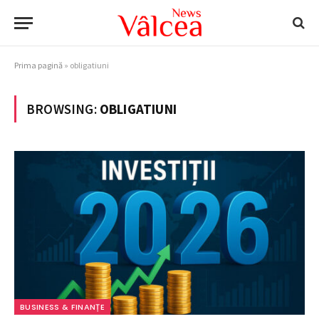
Prima pagină
»
obligatiuni
BROWSING:
OBLIGATIUNI
BUSINESS & FINANȚE