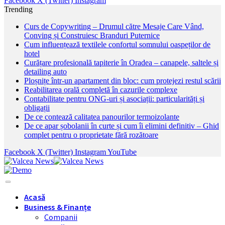
Facebook
X (Twitter)
Instagram
Trending
Curs de Copywriting – Drumul către Mesaje Care Vând,
Conving și Construiesc Branduri Puternice
Cum influențează textilele confortul somnului oaspeților de
hotel
Curățare profesională tapiterie în Oradea – canapele, saltele și
detailing auto
Ploșnițe într-un apartament din bloc: cum protejezi restul scării
Reabilitarea orală completă în cazurile complexe
Contabilitate pentru ONG-uri și asociații: particularități și
obligații
De ce contează calitatea panourilor termoizolante
De ce apar șobolanii în curte și cum îi elimini definitiv – Ghid
complet pentru o proprietate fără rozătoare
Facebook
X (Twitter)
Instagram
YouTube
Acasă
Business & Finanțe
Companii