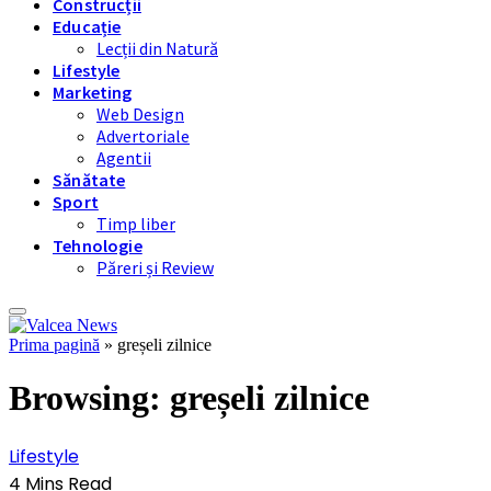
Construcții
Educație
Lecții din Natură
Lifestyle
Marketing
Web Design
Advertoriale
Agentii
Sănătate
Sport
Timp liber
Tehnologie
Păreri și Review
Prima pagină
»
greșeli zilnice
Browsing:
greșeli zilnice
Lifestyle
4 Mins Read