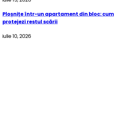
Ploșnițe într-un apartament din bloc: cum
protejezi restul scării
iulie 10, 2026