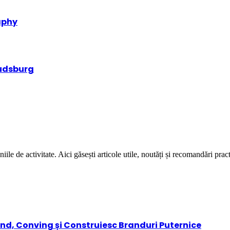
aphy
oudsburg
niile de activitate. Aici găsești articole utile, noutăți și recomandări prac
nd, Conving și Construiesc Branduri Puternice