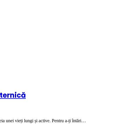
uternică
a unei vieți lungi și active. Pentru a-ți întări…