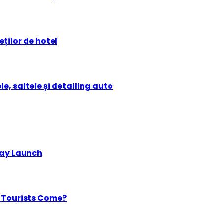
ților de hotel
e, saltele și detailing auto
lay Launch
he Tourists Come?