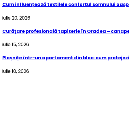
Cum influențează textilele confortul somnului oaspe
iulie 20, 2026
Curățare profesională tapiterie în Oradea – canapel
iulie 15, 2026
Ploșnițe într-un apartament din bloc: cum protejezi 
iulie 10, 2026