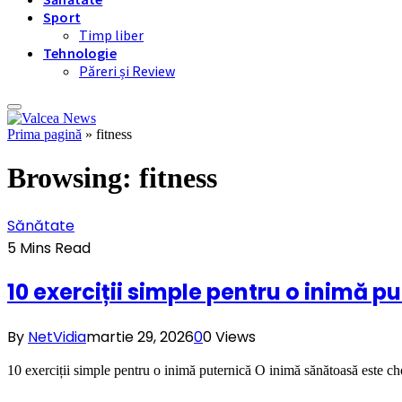
Sport
Timp liber
Tehnologie
Păreri și Review
Prima pagină
»
fitness
Browsing:
fitness
Sănătate
5 Mins Read
10 exerciții simple pentru o inimă p
By
NetVidia
martie 29, 2026
0
0
Views
10 exerciții simple pentru o inimă puternică O inimă sănătoasă este chei