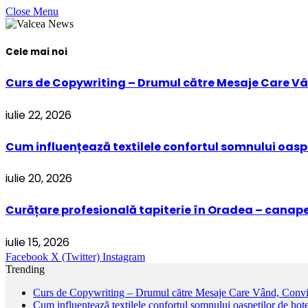
Close Menu
Cele mai noi
Curs de Copywriting – Drumul către Mesaje Care Vâ
iulie 22, 2026
Cum influențează textilele confortul somnului oaspe
iulie 20, 2026
Curățare profesională tapiterie în Oradea – canapel
iulie 15, 2026
Facebook
X (Twitter)
Instagram
Trending
Curs de Copywriting – Drumul către Mesaje Care Vând, Convin
Cum influențează textilele confortul somnului oaspeților de hote