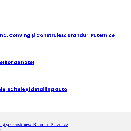
nd, Conving și Construiesc Branduri Puternice
ților de hotel
e, saltele și detailing auto
g și Construiesc Branduri Puternice
l