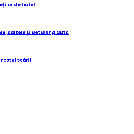
ților de hotel
e, saltele și detailing auto
restul scării