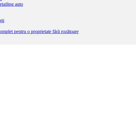
etailing auto
ții
complet pentru o proprietate fără rozătoare