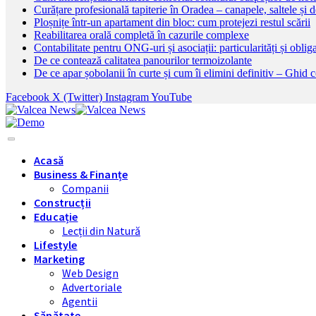
Curățare profesională tapiterie în Oradea – canapele, saltele și d
Ploșnițe într-un apartament din bloc: cum protejezi restul scării
Reabilitarea orală completă în cazurile complexe
Contabilitate pentru ONG-uri și asociații: particularități și obliga
De ce contează calitatea panourilor termoizolante
De ce apar șobolanii în curte și cum îi elimini definitiv – Ghid 
Facebook
X (Twitter)
Instagram
YouTube
Acasă
Business & Finanțe
Companii
Construcții
Educație
Lecții din Natură
Lifestyle
Marketing
Web Design
Advertoriale
Agentii
Sănătate