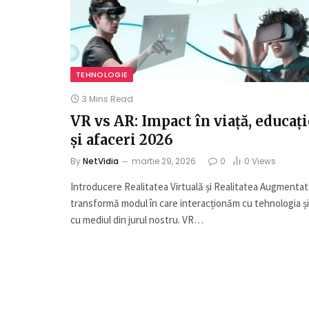
TEHNOLOGIE
3 Mins Read
VR vs AR: Impact în viață, educați
și afaceri 2026
By
NetVidia
martie 29, 2026
0
0
Views
Introducere Realitatea Virtuală și Realitatea Augmenta
transformă modul în care interacționăm cu tehnologia și
cu mediul din jurul nostru. VR…