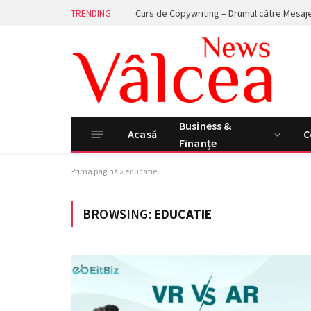
TRENDING
Business &
Acasă
C
Finanțe
Prima pagină
»
educatie
BROWSING:
EDUCATIE