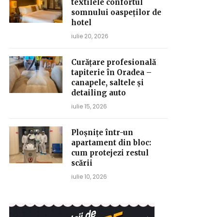
textilele confortul
somnului oaspeților de
hotel
iulie 20, 2026
Curățare profesională
tapiterie în Oradea –
canapele, saltele și
detailing auto
iulie 15, 2026
Ploșnițe într-un
apartament din bloc:
cum protejezi restul
scării
iulie 10, 2026