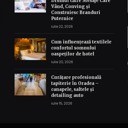
Drumul către Mesaje Care
Vând, Conving și
Construiesc Branduri
Puternice
iulie 22, 2026
Cum influențează textilele
confortul somnului
oaspeților de hotel
iulie 20, 2026
Curățare profesională
tapiterie în Oradea –
canapele, saltele și
detailing auto
iulie 15, 2026