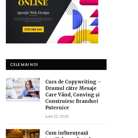
CELE MAI NOI
Curs de Copywriting –
Drumul către Mesaje
Care Vând, Conving și
Construiesc Branduri
Puternice
iulie 22, 2026
Cum influențează