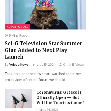
ADVERTORIALE
5 Mins Read
Sci-fi Television Star Summer
Glau Added to Next Play
Launch
By
Valcea News
martie 15, 2021
0
13
Views
To understand the new smart watched and other
pro devices of recent focus, we should…
Coronavirus: Greece is
Officially Open — But
Will the Tourists Come?
martie 14, 2021