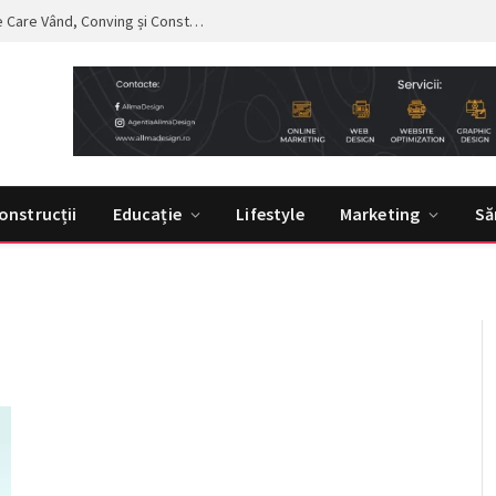
Curs de Copywriting – Drumul către Mesaje Care Vând, Conving și Construiesc Branduri Puternice
onstrucții
Educație
Lifestyle
Marketing
Să