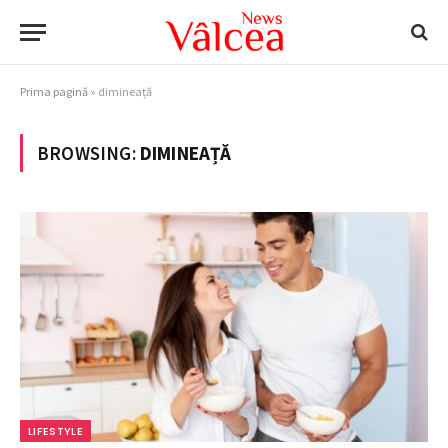
Prima pagină
»
dimineață
BROWSING:
DIMINEAȚĂ
LIFESTYLE