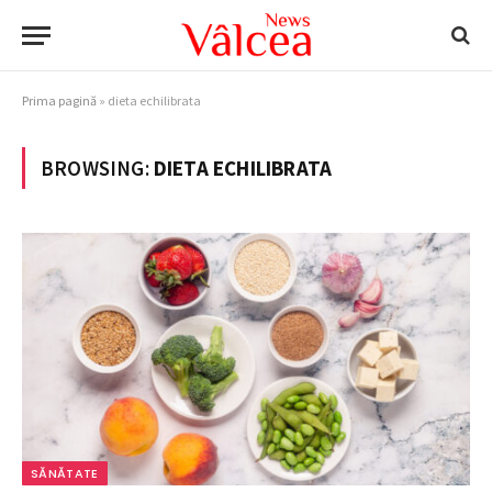
Prima pagină
»
dieta echilibrata
BROWSING:
DIETA ECHILIBRATA
SĂNĂTATE