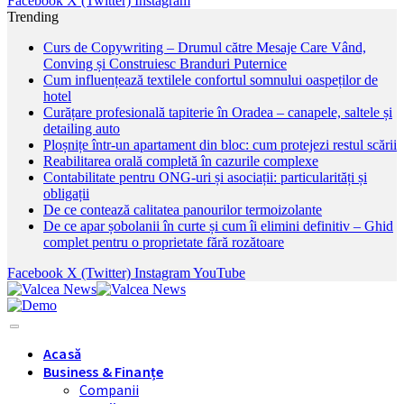
Facebook
X (Twitter)
Instagram
Trending
Curs de Copywriting – Drumul către Mesaje Care Vând,
Conving și Construiesc Branduri Puternice
Cum influențează textilele confortul somnului oaspeților de
hotel
Curățare profesională tapiterie în Oradea – canapele, saltele și
detailing auto
Ploșnițe într-un apartament din bloc: cum protejezi restul scării
Reabilitarea orală completă în cazurile complexe
Contabilitate pentru ONG-uri și asociații: particularități și
obligații
De ce contează calitatea panourilor termoizolante
De ce apar șobolanii în curte și cum îi elimini definitiv – Ghid
complet pentru o proprietate fără rozătoare
Facebook
X (Twitter)
Instagram
YouTube
Acasă
Business & Finanțe
Companii