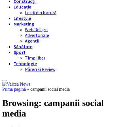
Construcții
Educație
Lecții din Natură
Lifestyle
Marketing
Web Design
Advertoriale
Agentii
Sănătate
Sport
Timp liber
Tehnologie
Păreri și Review
Prima pagină
»
campanii social media
Browsing:
campanii social
media