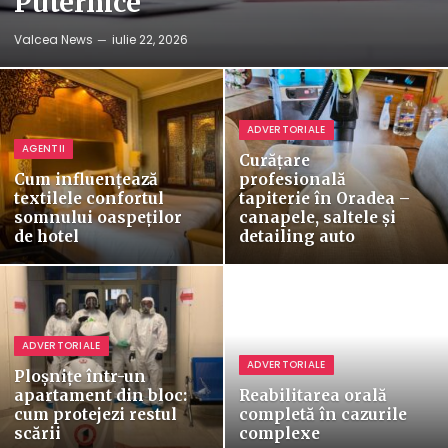
Puternice
Valcea News
iulie 22, 2026
ADVERTORIALE
AGENTII
Curățare
Cum influențează
profesională
textilele confortul
tapiterie în Oradea –
somnului oaspeților
canapele, saltele și
de hotel
detailing auto
ADVERTORIALE
ADVERTORIALE
Ploșnițe într-un
apartament din bloc:
Reabilitarea orală
cum protejezi restul
completă în cazurile
scării
complexe