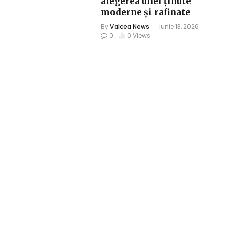
alegerea unei ținute
moderne și rafinate
By
Valcea News
iunie 13, 2026
0
0
Views