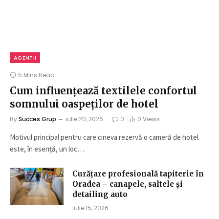
AGENTII
5 Mins Read
Cum influențează textilele confortul
somnului oaspeților de hotel
By
Succes Grup
iulie 20, 2026
0
0
Views
Motivul principal pentru care cineva rezervă o cameră de hotel
este, în esență, un loc…
Curățare profesională tapiterie în
Oradea – canapele, saltele și
detailing auto
iulie 15, 2026