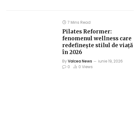
7 Mins Read
Pilates Reformer:
fenomenul wellness care
redefinește stilul de viață
în 2026
By
Valcea News
iunie 19, 2026
0
0
Views