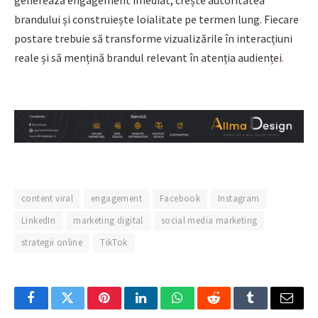
brandului și construiește loialitate pe termen lung. Fiecare
postare trebuie să transforme vizualizările în interacțiuni
reale și să mențină brandul relevant în atenția audienței
.
content viral
engagement
Facebook
Instagram
LinkedIn
marketing digital
social media marketing
strategii online
TikTok
Facebook
Twitter
Pinterest
LinkedIn
WhatsApp
Reddit
Tumblr
Email