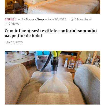
AGENTII
By
Succes Grup
iulie 20, 2026
5 Mins Read
0
Views
Cum influențează textilele confortul somnului
oaspeților de hotel
iulie 20, 2026