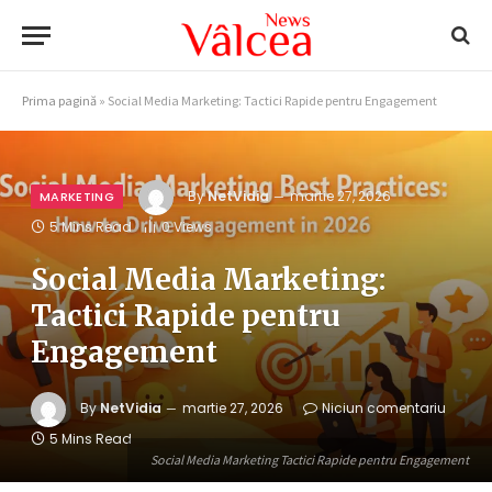
Prima pagină
»
Social Media Marketing: Tactici Rapide pentru Engagement
By
NetVidia
martie 27, 2026
MARKETING
5 Mins Read
0
Views
Social Media Marketing:
Tactici Rapide pentru
Engagement
By
NetVidia
martie 27, 2026
Niciun comentariu
5 Mins Read
Social Media Marketing Tactici Rapide pentru Engagement