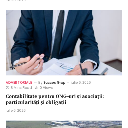
ADVERTORIALE
By
Succes Grup
iulie 6, 2026
8 Mins Read
0
Views
Contabilitate pentru ONG-uri și asociații:
particularități și obligații
iulie 6, 2026