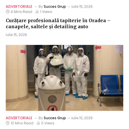
ADVERTORIALE
By
Succes Grup
iulie 15, 2026
4 Mins Read
1
Views
Curățare profesională tapiterie în Oradea –
canapele, saltele și detailing auto
iulie 15, 2026
ADVERTORIALE
By
Succes Grup
iulie 10, 2026
10 Mins Read
0
Views