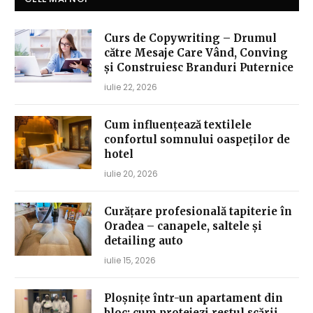
Curs de Copywriting – Drumul
către Mesaje Care Vând, Conving
și Construiesc Branduri Puternice
iulie 22, 2026
Cum influențează textilele
confortul somnului oaspeților de
hotel
iulie 20, 2026
Curățare profesională tapiterie în
Oradea – canapele, saltele și
detailing auto
iulie 15, 2026
Ploșnițe într-un apartament din
bloc: cum protejezi restul scării