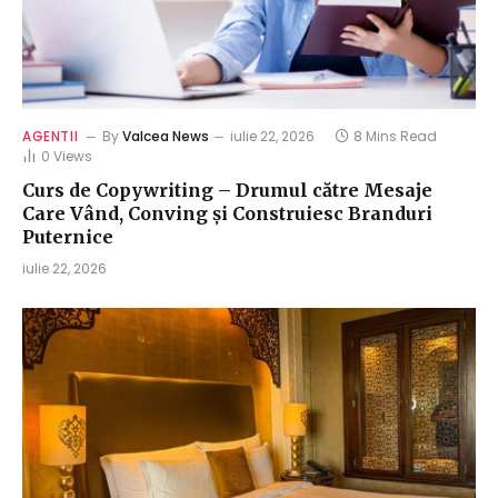
AGENTII
By
Valcea News
iulie 22, 2026
8 Mins Read
0
Views
Curs de Copywriting – Drumul către Mesaje
Care Vând, Conving și Construiesc Branduri
Puternice
iulie 22, 2026