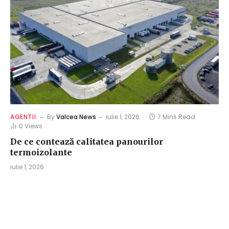
AGENTII
By
Valcea News
iulie 1, 2026
7 Mins Read
0
Views
De ce contează calitatea panourilor
termoizolante
iulie 1, 2026