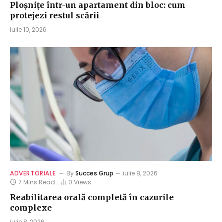
Ploșnițe într-un apartament din bloc: cum
protejezi restul scării
iulie 10, 2026
ADVERTORIALE
By
Succes Grup
iulie 8, 2026
7 Mins Read
0
Views
Reabilitarea orală completă în cazurile
complexe
iulie 8, 2026