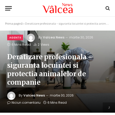
Prima pagină
»
Deratizare profesionala – siguranta locuintei si protectia animalelor de companie
By
Valcea News
martie 30, 2026
AGENTII
6 Mins Read
2
Views
Deratizare profesionala –
siguranta locuintei si
protectia animalelor de
companie
By
Valcea News
martie 30, 2026
Niciun comentariu
6 Mins Read
3