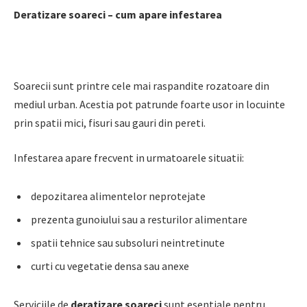
Deratizare soareci – cum apare infestarea
Soarecii sunt printre cele mai raspandite rozatoare din
mediul urban. Acestia pot patrunde foarte usor in locuinte
prin spatii mici, fisuri sau gauri din pereti.
Infestarea apare frecvent in urmatoarele situatii:
depozitarea alimentelor neprotejate
prezenta gunoiului sau a resturilor alimentare
spatii tehnice sau subsoluri neintretinute
curti cu vegetatie densa sau anexe
Serviciile de
deratizare soareci
sunt esentiale pentru