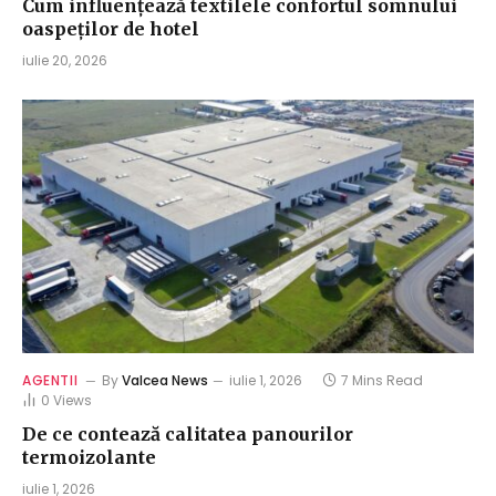
Cum influențează textilele confortul somnului
oaspeților de hotel
iulie 20, 2026
AGENTII
By
Valcea News
iulie 1, 2026
7 Mins Read
0
Views
De ce contează calitatea panourilor
termoizolante
iulie 1, 2026