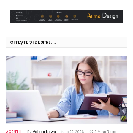
CITEȘTE ȘI DESPRE....
AGENTII
By
Valcea News
iulie 22, 2026
8 Mins Read