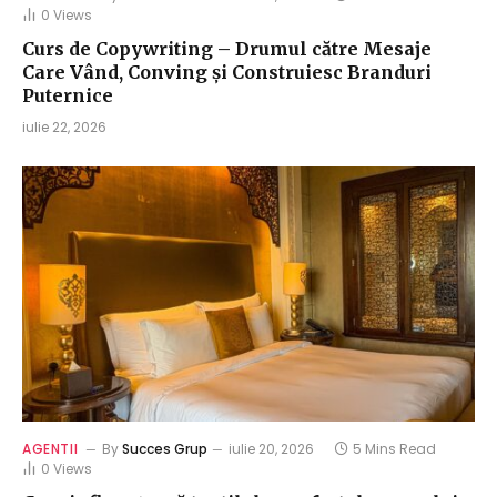
0
Views
Curs de Copywriting – Drumul către Mesaje
Care Vând, Conving și Construiesc Branduri
Puternice
iulie 22, 2026
AGENTII
By
Succes Grup
iulie 20, 2026
5 Mins Read
0
Views