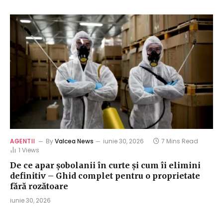
AGENTII
By
Valcea News
iunie 30, 2026
7 Mins Read
1
Views
De ce apar șobolanii în curte și cum îi elimini
definitiv – Ghid complet pentru o proprietate
fără rozătoare
iunie 30, 2026