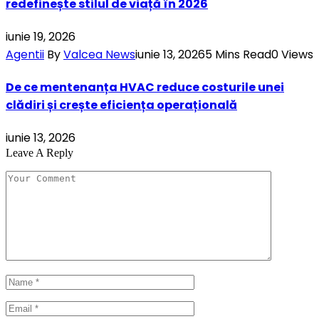
redefinește stilul de viață în 2026
iunie 19, 2026
Agentii
By
Valcea News
iunie 13, 2026
5 Mins Read
0
Views
De ce mentenanța HVAC reduce costurile unei
clădiri și crește eficiența operațională
iunie 13, 2026
Leave A Reply