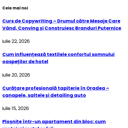
Cele mai noi
Curs de Copywriting – Drumul către Mesaje Care
Vând, Conving și Construiesc Branduri Puternice
iulie 22, 2026
Cum influențează textilele confortul somnului
oaspeților de hotel
iulie 20, 2026
Curățare profesională tapiterie în Oradea –
canapele, saltele și detailing auto
iulie 15, 2026
Ploșnițe într-un apartament din bloc: cum