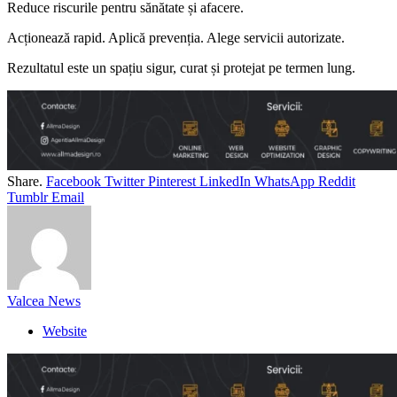
Reduce riscurile pentru sănătate și afacere.
Acționează rapid. Aplică prevenția. Alege servicii autorizate.
Rezultatul este un spațiu sigur, curat și protejat pe termen lung.
Share.
Facebook
Twitter
Pinterest
LinkedIn
WhatsApp
Reddit
Tumblr
Email
Valcea News
Website