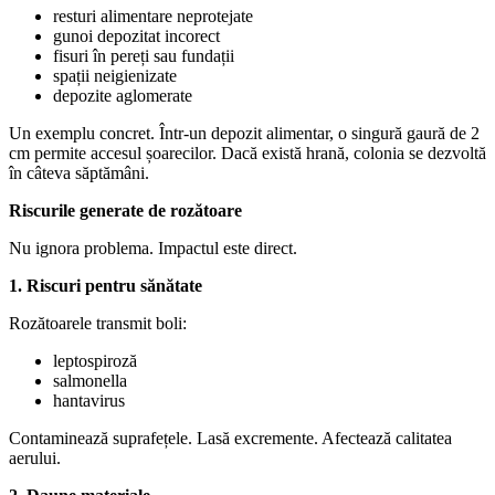
resturi alimentare neprotejate
gunoi depozitat incorect
fisuri în pereți sau fundații
spații neigienizate
depozite aglomerate
Un exemplu concret. Într-un depozit alimentar, o singură gaură de 2
cm permite accesul șoarecilor. Dacă există hrană, colonia se dezvoltă
în câteva săptămâni.
Riscurile generate de rozătoare
Nu ignora problema. Impactul este direct.
1. Riscuri pentru sănătate
Rozătoarele transmit boli:
leptospiroză
salmonella
hantavirus
Contaminează suprafețele. Lasă excremente. Afectează calitatea
aerului.