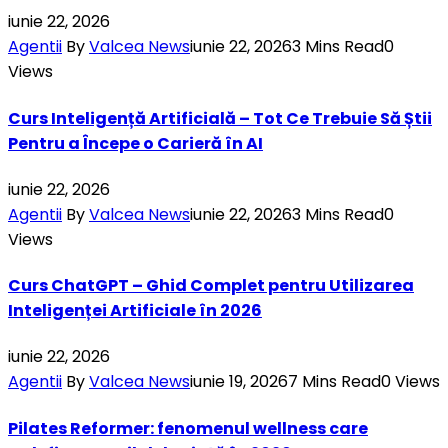
iunie 22, 2026
Agentii
By
Valcea News
iunie 22, 2026
3 Mins Read
0
Views
Curs Inteligență Artificială – Tot Ce Trebuie Să Știi
Pentru a Începe o Carieră în AI
iunie 22, 2026
Agentii
By
Valcea News
iunie 22, 2026
3 Mins Read
0
Views
Curs ChatGPT – Ghid Complet pentru Utilizarea
Inteligenței Artificiale în 2026
iunie 22, 2026
Agentii
By
Valcea News
iunie 19, 2026
7 Mins Read
0
Views
Pilates Reformer: fenomenul wellness care