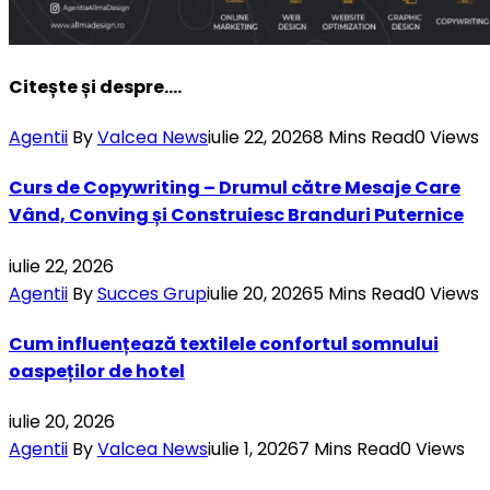
Citește și despre....
Agentii
By
Valcea News
iulie 22, 2026
8 Mins Read
0
Views
Curs de Copywriting – Drumul către Mesaje Care
Vând, Conving și Construiesc Branduri Puternice
iulie 22, 2026
Agentii
By
Succes Grup
iulie 20, 2026
5 Mins Read
0
Views
Cum influențează textilele confortul somnului
oaspeților de hotel
iulie 20, 2026
Agentii
By
Valcea News
iulie 1, 2026
7 Mins Read
0
Views