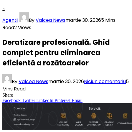
4
Agentii
By
Valcea News
martie 30, 2026
5 Mins
Read
2
Views
Deratizare profesională. Ghid
complet pentru eliminarea
eficientă a rozătoarelor
By
Valcea News
martie 30, 2026
Niciun comentariu
5
Mins Read
Share
Facebook
Twitter
LinkedIn
Pinterest
Email