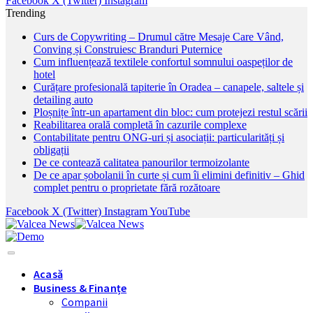
Facebook
X (Twitter)
Instagram
Trending
Curs de Copywriting – Drumul către Mesaje Care Vând,
Conving și Construiesc Branduri Puternice
Cum influențează textilele confortul somnului oaspeților de
hotel
Curățare profesională tapiterie în Oradea – canapele, saltele și
detailing auto
Ploșnițe într-un apartament din bloc: cum protejezi restul scării
Reabilitarea orală completă în cazurile complexe
Contabilitate pentru ONG-uri și asociații: particularități și
obligații
De ce contează calitatea panourilor termoizolante
De ce apar șobolanii în curte și cum îi elimini definitiv – Ghid
complet pentru o proprietate fără rozătoare
Facebook
X (Twitter)
Instagram
YouTube
Acasă
Business & Finanțe
Companii