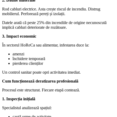
2. Daune materiale
Rod cabluri electrice. Asta crește riscul de incendiu. Distrug
mobilierul. Perforează pereți și izolații.
Datele arată că peste 25% din incendiile de origine necunoscută
implică cabluri deteriorate de rozătoare.
3. Impact economic
În sectorul HoReCa sau alimentar, infestarea duce la:
amenzi
închidere temporară
pierderea clienților
Un control sanitar poate opri activitatea imediat.
Cum funcționează deratizarea profesională
Procesul este structurat. Fiecare etapă contează.
1. Inspecția inițială
Specialistul analizează spațiul:
caută urme de activitate