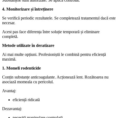
Substanțele sunt autorizate. Se aplică controlat.
4. Monitorizare și întreținere
Se verifică periodic rezultatele. Se completează tratamentul dacă este
necesar.
Acest pas face diferența între soluție temporară și eliminare
completă.
Metode utilizate în deratizare
Ai mai multe opțiuni. Profesioniștii le combină pentru eficiență
maximă.
1. Momeli rodenticide
Conțin substanțe anticoagulante. Acționează lent. Rozătoarea nu
asociază momeala cu pericolul.
Avantaj:
eficiență ridicată
Dezavantaj:
necesită manipulare controlată