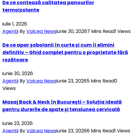
De ce contează calitatea panourilor
termoizolante
iulie 1, 2026
Agentii
By
Valcea News
iunie 30, 2026
7 Mins Read
1
Views
De ce apar șobolanii în curte și cum îi elimini
definitiv – Ghid complet pentru o proprietate fără
rozătoare
iunie 30, 2026
Agentii
By
Valcea News
iunie 23, 2026
5 Mins Read
0
Views
Masaj Back & Neck în București – Soluția ideală
pentru durerile de spate și tensiunea cervicală
iunie 23, 2026
Agentii
By
Valcea News
iunie 23, 2026
6 Mins Read
1
Views