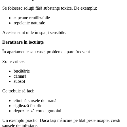
Se folosesc soluții fără substanțe toxice. De exemplu:
capcane reutilizabile
repelente naturale
Acestea sunt utile în spații sensibile.
Deratizare în locuințe
În apartamente sau case, problema apare frecvent.
Zone critice:
bucătărie
cămară
subsol
Ce trebuie să faci:
elimină sursele de hrană
sigilează fisurile
depozitează corect gunoiul
Un exemplu practic. Dacă lași mâncare pe blat peste noapte, crești
șansele de infestare.