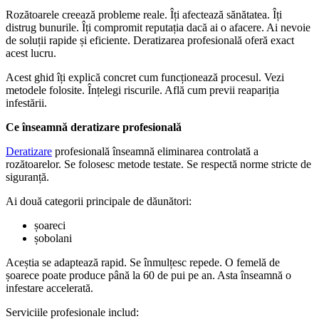
Rozătoarele creează probleme reale. Îți afectează sănătatea. Îți
distrug bunurile. Îți compromit reputația dacă ai o afacere. Ai nevoie
de soluții rapide și eficiente. Deratizarea profesională oferă exact
acest lucru.
Acest ghid îți explică concret cum funcționează procesul. Vezi
metodele folosite. Înțelegi riscurile. Află cum previi reapariția
infestării.
Ce înseamnă deratizare profesională
Deratizare
profesională înseamnă eliminarea controlată a
rozătoarelor. Se folosesc metode testate. Se respectă norme stricte de
siguranță.
Ai două categorii principale de dăunători:
șoareci
șobolani
Aceștia se adaptează rapid. Se înmulțesc repede. O femelă de
șoarece poate produce până la 60 de pui pe an. Asta înseamnă o
infestare accelerată.
Serviciile profesionale includ: