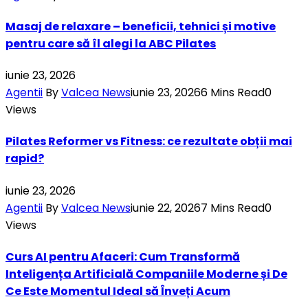
Masaj de relaxare – beneficii, tehnici și motive
pentru care să îl alegi la ABC Pilates
iunie 23, 2026
Agentii
By
Valcea News
iunie 23, 2026
6 Mins Read
0
Views
Pilates Reformer vs Fitness: ce rezultate obții mai
rapid?
iunie 23, 2026
Agentii
By
Valcea News
iunie 22, 2026
7 Mins Read
0
Views
Curs AI pentru Afaceri: Cum Transformă
Inteligența Artificială Companiile Moderne și De
Ce Este Momentul Ideal să Înveți Acum