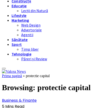
Construcții
Educație
Lecții din Natură
Lifestyle
Marketing
Web Design
Advertoriale
Agentii
Sănătate
Sport
Timp liber
Tehnologie
Păreri și Review
Prima pagină
»
protectie capital
Browsing:
protectie capital
Business & Finanțe
5 Mins Read