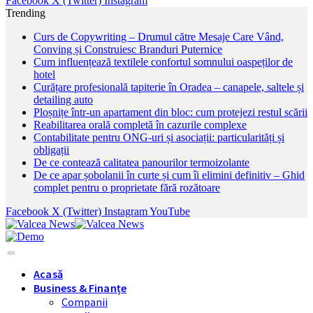
Facebook
X (Twitter)
Instagram
Trending
Curs de Copywriting – Drumul către Mesaje Care Vând,
Conving și Construiesc Branduri Puternice
Cum influențează textilele confortul somnului oaspeților de
hotel
Curățare profesională tapiterie în Oradea – canapele, saltele și
detailing auto
Ploșnițe într-un apartament din bloc: cum protejezi restul scării
Reabilitarea orală completă în cazurile complexe
Contabilitate pentru ONG-uri și asociații: particularități și
obligații
De ce contează calitatea panourilor termoizolante
De ce apar șobolanii în curte și cum îi elimini definitiv – Ghid
complet pentru o proprietate fără rozătoare
Facebook
X (Twitter)
Instagram
YouTube
Acasă
Business & Finanțe
Companii