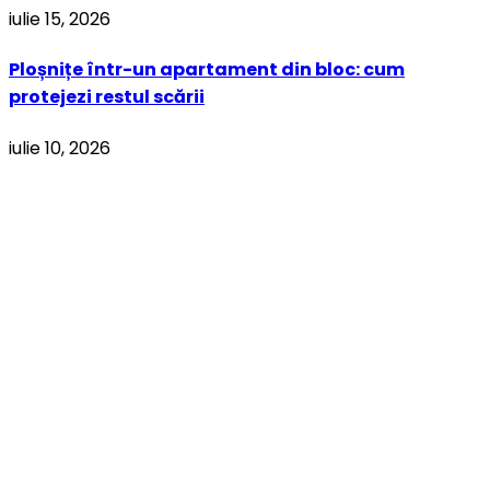
iulie 15, 2026
Ploșnițe într-un apartament din bloc: cum
protejezi restul scării
iulie 10, 2026