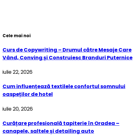
Cele mai noi
Curs de Copywriting – Drumul către Mesaje Care
Vând, Conving și Construiesc Branduri Puternice
iulie 22, 2026
Cum influențează textilele confortul somnului
oaspeților de hotel
iulie 20, 2026
Curățare profesională tapiterie în Oradea –
canapele, saltele și detailing auto